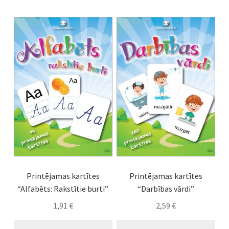
Printējamas kartītes
Printējamas kartītes
“Alfabēts: Rakstītie burti”
“Darbības vārdi”
1,91
€
2,59
€