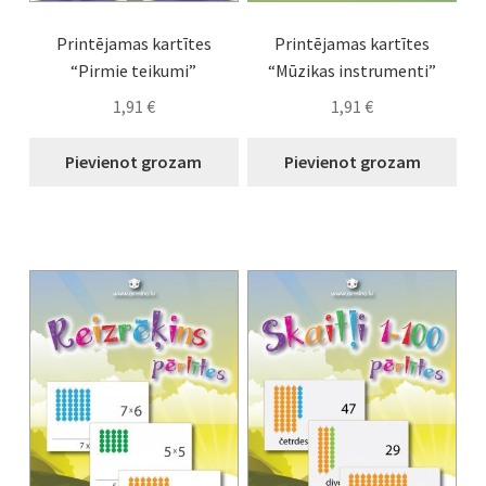
Printējamas kartītes
Printējamas kartītes
“Pirmie teikumi”
“Mūzikas instrumenti”
1,91
€
1,91
€
Pievienot grozam
Pievienot grozam