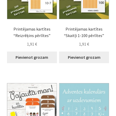
Printējamas kartītes
Printējamas kartītes
“Reizrēķins pērlītes”
“Skaitļi 1-100 pērlītes”
1,91
€
1,91
€
Pievienot grozam
Pievienot grozam