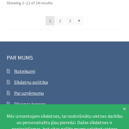
Sorted
Showing 1–12 of 34 results
by
latest
1
2
3
PAR MUMS
Noteikumi
Sīkdatņu politika
Par uzņēmumu
Dāvanas kupons
SEKO FACEBOOK