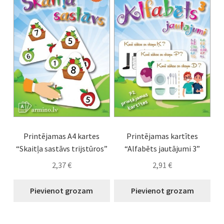
Printējamas A4 kartes
Printējamas kartītes
“Skaitļa sastāvs trijstūros”
“Alfabēts jautājumi 3”
2,37
€
2,91
€
Pievienot grozam
Pievienot grozam