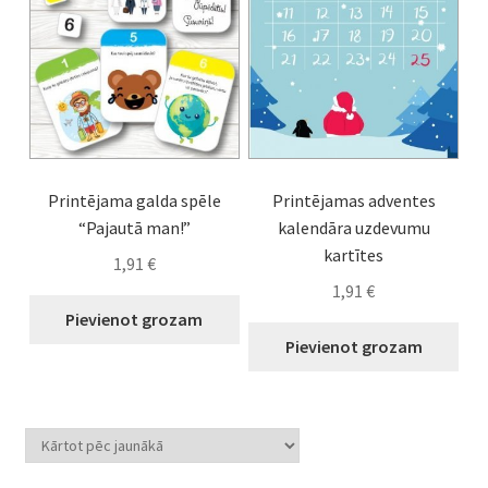
Printējama galda spēle
Printējamas adventes
“Pajautā man!”
kalendāra uzdevumu
kartītes
1,91
€
1,91
€
Pievienot grozam
Pievienot grozam