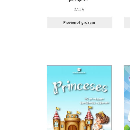
2,91
€
Pievienot grozam