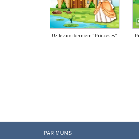
Uzdevumi bērniem “Princeses”
P
PAR MUMS