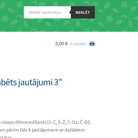
Products
search
MEKLĒT
0,00
€
0 vienību
abēts jautājumi 3”
 skaņu diferencēšanai (S-Z, Š-Ž, C-Dz, Č-Dž,
tram pārim līdz 6 jautājumiem ar dažādiem
rtītes.