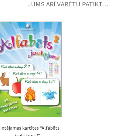
JUMS ARĪ VARĒTU PATIKT…
intējamas kartītes “Alfabēts
jautājumi 2”