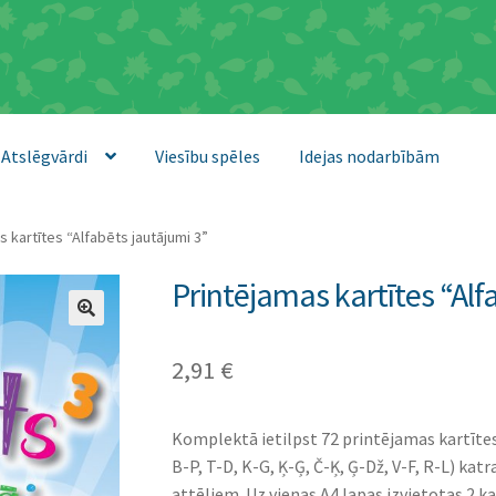
Atslēgvārdi
Viesību spēles
Idejas nodarbībām
s kartītes “Alfabēts jautājumi 3”
Printējamas kartītes “Alf
2,91
€
Komplektā ietilpst 72 printējamas kartītes
B-P, T-D, K-G, Ķ-Ģ, Č-Ķ, Ģ-Dž, V-F, R-L) ka
attēliem. Uz vienas A4 lapas izvietotas 2 ka