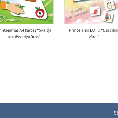
rintējamas A4 kartes “Skaitļa
Printējams LOTO “Darbība
sastāvs trijstūros”
vārdi”
S