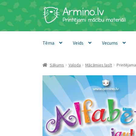
Skip
Skip
to
to
navigation
content
Tēma
Veids
Vecums
Sākums
Valoda
Mācāmies lasīt
Printējama