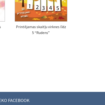
s
Printējamas skaitļu virknes līdz
5 “Rudens”
EKO FACEBOOK