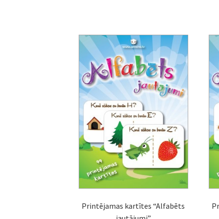
Printējamas kartītes “Alfabēts
Pr
jautājumi”