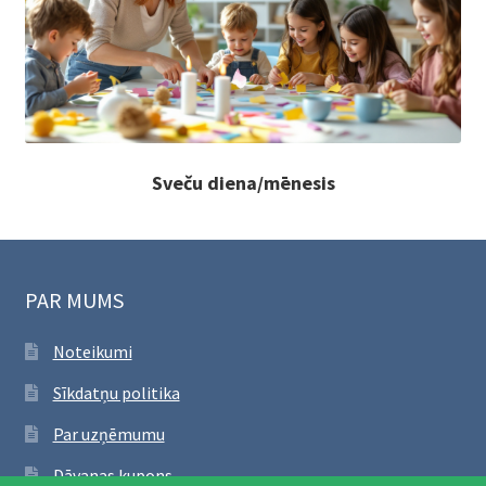
Sveču diena/mēnesis
PAR MUMS
Noteikumi
Sīkdatņu politika
Par uzņēmumu
Dāvanas kupons