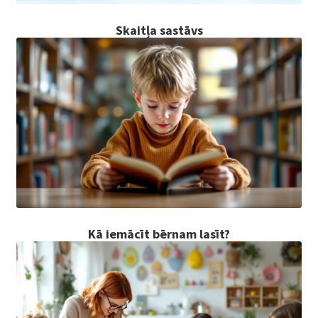
Skaitļa sastāvs
Kā iemācīt bērnam lasīt?