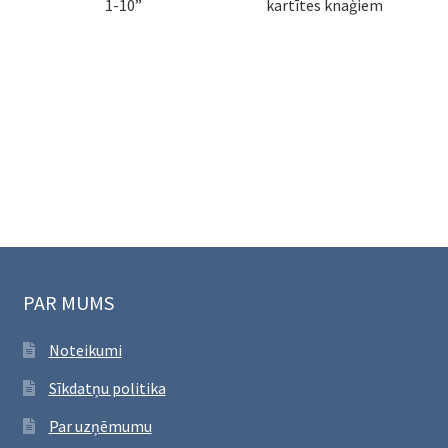
1-10”
kartītes knaģiem
PAR MUMS
Noteikumi
Sīkdatņu politika
Par uzņēmumu