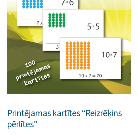
Printējamas kartītes “Reizrēķins
pērlītes”