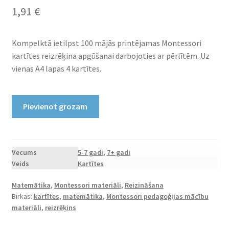
1,91
€
Kompelktā ietilpst 100 mājās printējamas Montessori
kartītes reizrēķina apgūšanai darbojoties ar pērlītēm. Uz
vienas A4 lapas 4 kartītes.
Printējamas
Pievienot grozam
kartītes
“Reizrēķins
pērlītes”
daudzums
Vecums
5-7 gadi
,
7+ gadi
Veids
Kartītes
Matemātika
,
Montessori materiāli
,
Reizināšana
Birkas:
kartītes
,
matemātika
,
Montessori pedagoģijas mācību
materiāli
,
reizrēķins