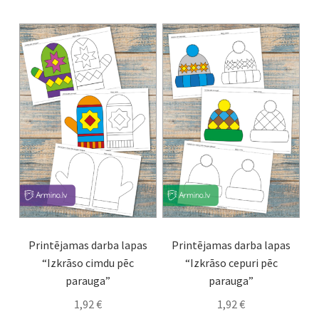
Printējamas darba lapas
Printējamas darba lapas
“Izkrāso cimdu pēc
“Izkrāso cepuri pēc
parauga”
parauga”
1,92
€
1,92
€