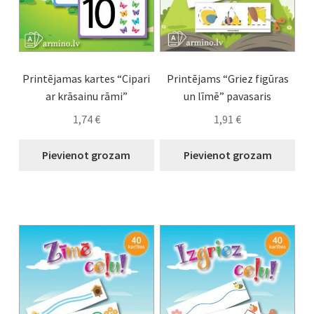
Printējamas kartes “Cipari
Printējams “Griez figūras
ar krāsainu rāmi”
un līmē” pavasaris
1,74
€
1,91
€
Pievienot grozam
Pievienot grozam