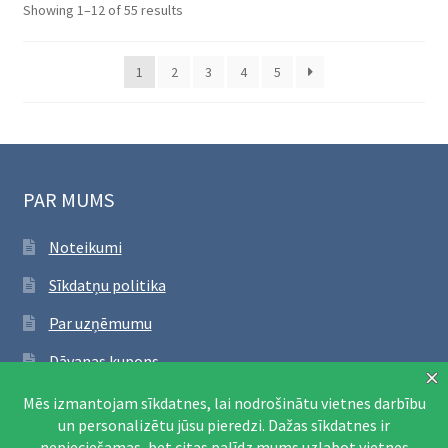
Sorted
Showing 1–12 of 55 results
by
latest
1
2
3
4
5
PAR MUMS
Noteikumi
Sīkdatņu politika
Par uzņēmumu
Dāvanas kupons
SEKO FACEBOOK