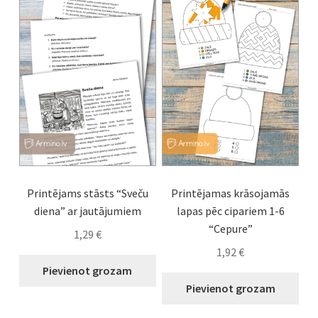
7+ gadi
Expand
Atslēgvārdi
child
menu
Viesību spēles
Idejas nodarbībām
Printējams stāsts “Sveču
Printējamas krāsojamās
diena” ar jautājumiem
lapas pēc cipariem 1-6
“Cepure”
1,29
€
1,92
€
Pievienot grozam
Pievienot grozam