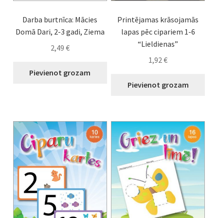
Darba burtnīca: Mācies
Printējamas krāsojamās
Domā Dari, 2-3 gadi, Ziema
lapas pēc cipariem 1-6
“Lieldienas”
2,49
€
1,92
€
Pievienot grozam
Pievienot grozam