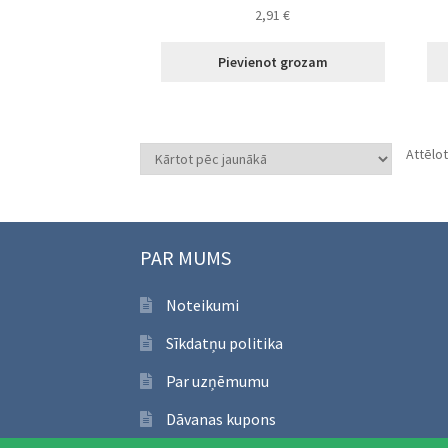
2,91
€
Pievienot grozam
Attēlot
PAR MUMS
Noteikumi
Sīkdatņu politika
Par uzņēmumu
Dāvanas kupons