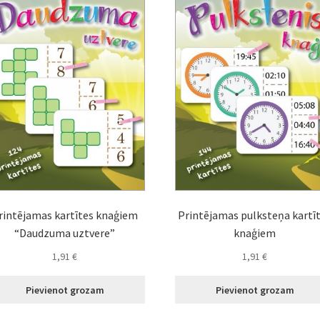
rintējamas kartītes knaģiem
Printējamas pulksteņa kartī
“Daudzuma uztvere”
knaģiem
1,91
€
1,91
€
Pievienot grozam
Pievienot grozam