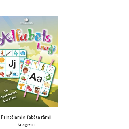
Printējami alfabēta rāmji
knaģiem