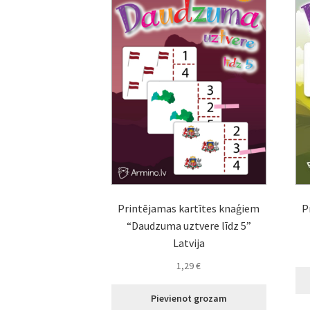
Printējamas kartītes knaģiem
P
“Daudzuma uztvere līdz 5”
Latvija
1,29
€
Pievienot grozam