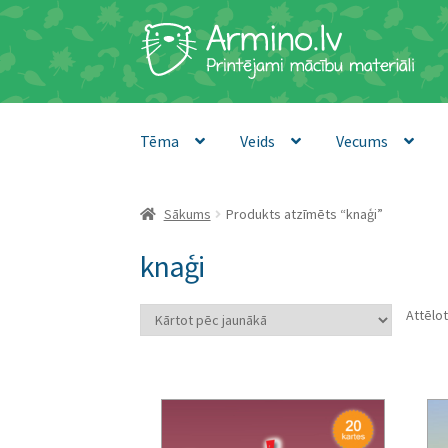
Skip
Skip
to
to
navigation
content
Tēma
Veids
Vecums
Sākums
Produkts atzīmēts “knaģi”
knaģi
Attēlot