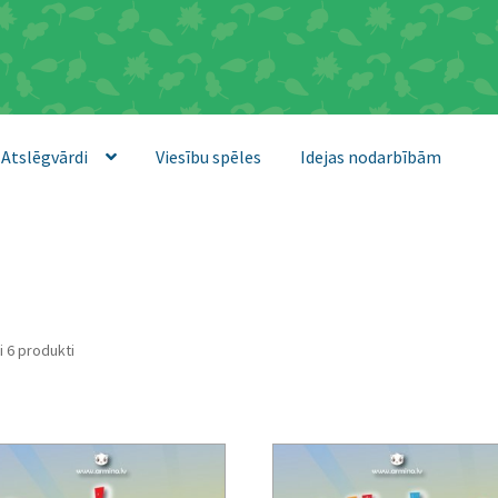
Atslēgvārdi
Viesību spēles
Idejas nodarbībām
Sorted
i 6 produkti
by
latest