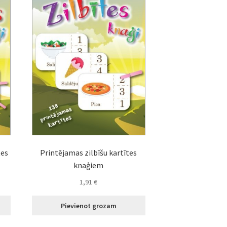
tes
Printējamas zilbīšu kartītes
knaģiem
1,91
€
Pievienot grozam