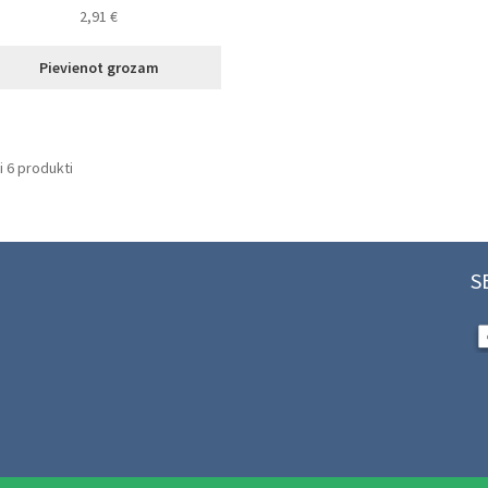
2,91
€
Pievienot grozam
Sorted
i 6 produkti
by
latest
S