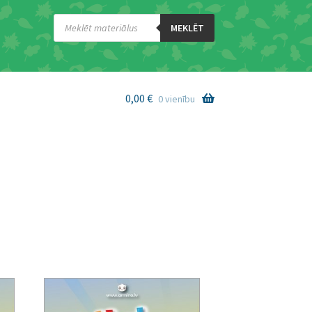
Products
search
MEKLĒT
0,00
€
0 vienību