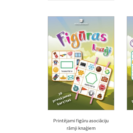
Printējami figūru asociāciju
rāmji knaģiem