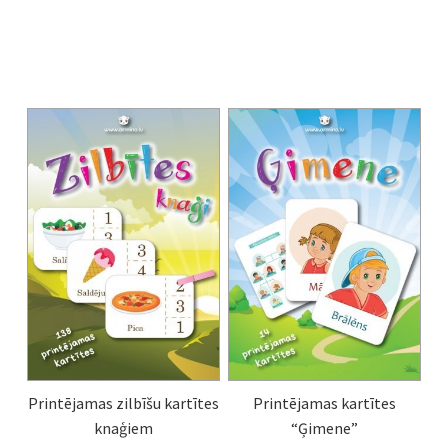
Printējamas zilbīšu kartītes
Printējamas kartītes
knaģiem
“Ģimene”