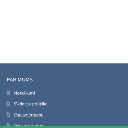
PAR MUMS
Noteikumi
Sīkdatņu politika
Par uzņēmumu
Dāvanas kupons