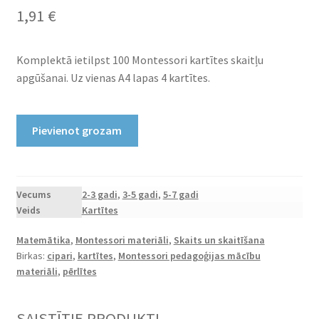
1,91
€
Komplektā ietilpst 100 Montessori kartītes skaitļu
apgūšanai. Uz vienas A4 lapas 4 kartītes.
Printējamas
Pievienot grozam
kartītes
"Skaitļi
1-
100
Vecums
2-3 gadi
,
3-5 gadi
,
5-7 gadi
Veids
Kartītes
pērlītes"
daudzums
Matemātika
,
Montessori materiāli
,
Skaits un skaitīšana
Birkas:
cipari
,
kartītes
,
Montessori pedagoģijas mācību
materiāli
,
pērlītes
SAISTĪTIE PRODUKTI