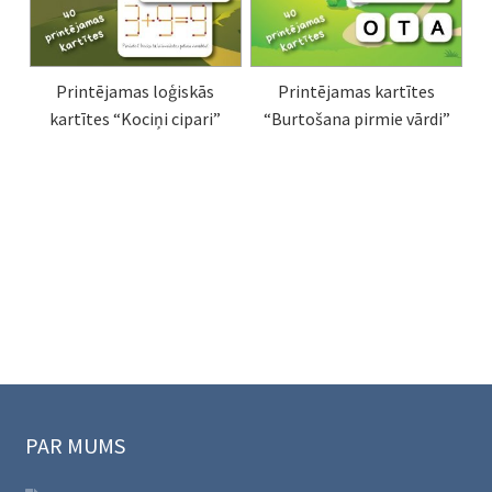
Printējamas loģiskās
Printējamas kartītes
kartītes “Kociņi cipari”
“Burtošana pirmie vārdi”
PAR MUMS