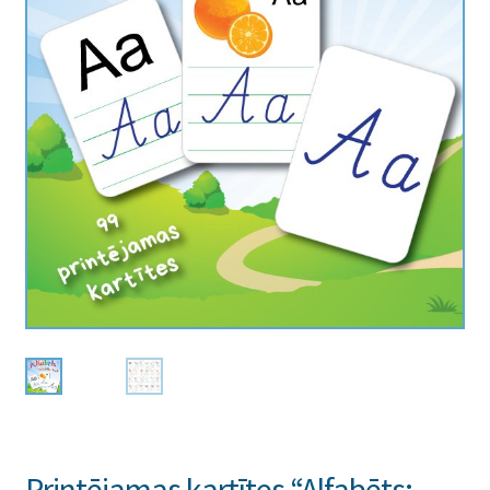
Printējamas kartītes “Alfabēts: