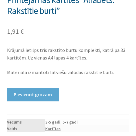
Rakstītie burti”
1,91
€
Krājumā ietilps trīs rakstīto burtu komplekti, katrā pa 33
kartītēm. Uz vienas A4 lapas 4 kartītes.
Materiālā izmantoti latviešu valodas rakstītie burti.
Printējamas
Pievienot grozam
kartītes
"Alfabēts:
Rakstītie
burti"
Vecums
3-5 gadi
,
5-7 gadi
Veids
Kartītes
daudzums