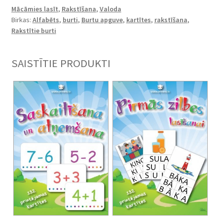
Mācāmies lasīt
,
Rakstīšana
,
Valoda
Birkas:
Alfabēts
,
burti
,
Burtu apguve
,
kartītes
,
rakstīšana
,
Rakstītie burti
SAISTĪTIE PRODUKTI