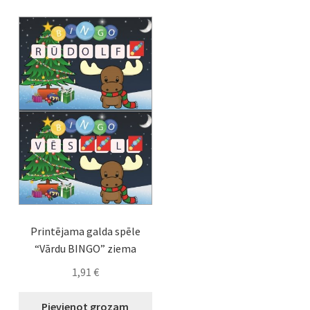
Printējama galda spēle
“Vārdu BINGO” ziema
1,91
€
Pievienot grozam