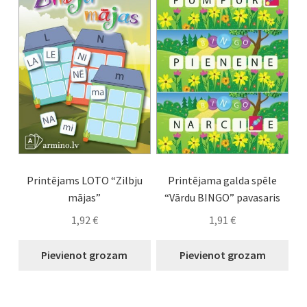
Printējams LOTO “Zilbju
Printējama galda spēle
mājas”
“Vārdu BINGO” pavasaris
1,92
€
1,91
€
Pievienot grozam
Pievienot grozam