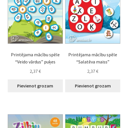
Burtu spēles
Cipari
Gadalaiki
Knaģi
Printējama mācību spēle
Printējama mācību spēle
“Veido vārdus” puķes
“Salatēva maiss”
Zilbes
2,37
€
2,37
€
Viesību spēles
Pievienot grozam
Pievienot grozam
Idejas nodarbībām