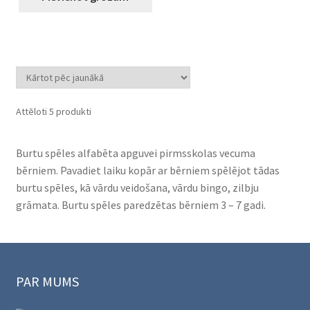
Sorted
Attēloti 5 produkti
by
latest
Burtu spēles alfabēta apguvei pirmsskolas vecuma
bērniem. Pavadiet laiku kopār ar bērniem spēlējot tādas
burtu spēles, kā vārdu veidošana, vārdu bingo, zilbju
grāmata. Burtu spēles paredzētas bērniem 3 – 7 gadi.
PAR MUMS