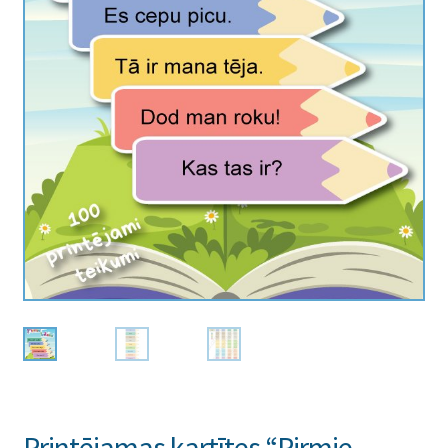
Printējamas kartītes “Pirmie