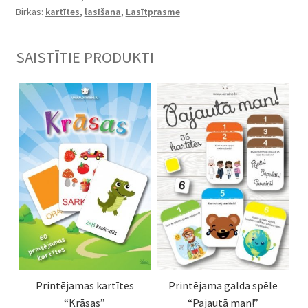
Birkas:
kartītes
,
lasīšana
,
Lasītprasme
SAISTĪTIE PRODUKTI
Printējamas kartītes
Printējama galda spēle
“Krāsas”
“Pajautā man!”