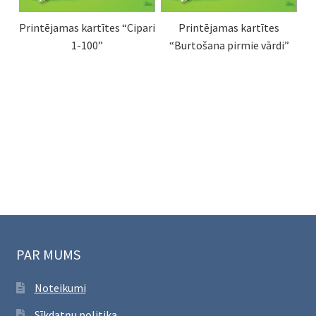
Printējamas kartītes “Cipari
Printējamas kartītes
1-100”
“Burtošana pirmie vārdi”
PAR MUMS
Noteikumi
Sīkdatņu politika