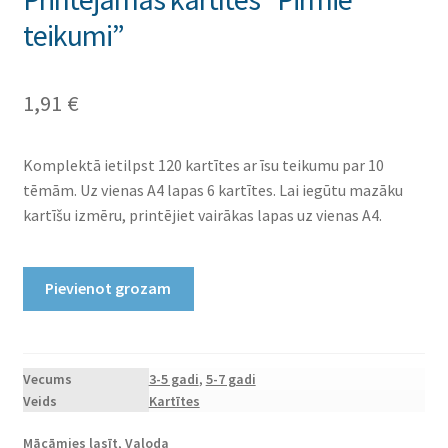
teikumi”
1,91
€
Komplektā ietilpst 120 kartītes ar īsu teikumu par 10
tēmām. Uz vienas A4 lapas 6 kartītes. Lai iegūtu mazāku
kartīšu izmēru, printējiet vairākas lapas uz vienas A4.
Printējamas
Pievienot grozam
kartītes
"Pirmie
teikumi"
daudzums
Vecums
3-5 gadi
,
5-7 gadi
Veids
Kartītes
Mācāmies lasīt
,
Valoda