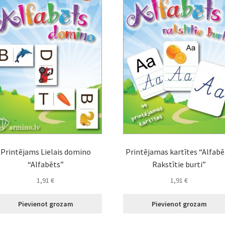
Printējams Lielais domino
Printējamas kartītes “Alfabē
“Alfabēts”
Rakstītie burti”
1,91
€
1,91
€
Pievienot grozam
Pievienot grozam