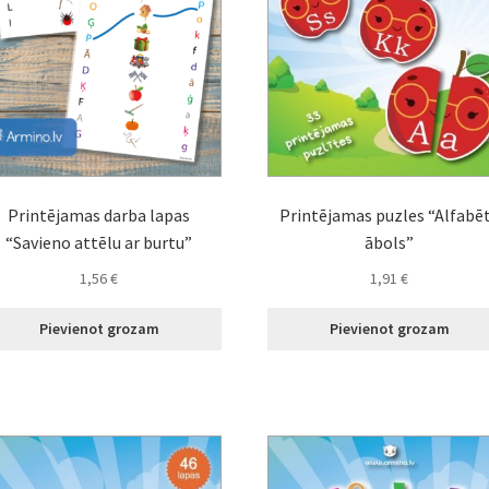
Printējamas darba lapas
Printējamas puzles “Alfabē
“Savieno attēlu ar burtu”
ābols”
1,56
€
1,91
€
Pievienot grozam
Pievienot grozam