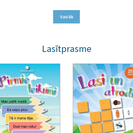
Vairāk
Lasītprasme