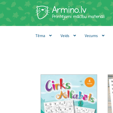
Skip
Skip
to
to
navigation
content
Tēma
Veids
Vecums