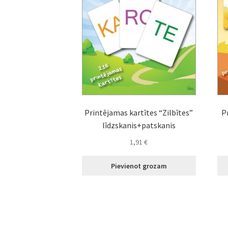
Printējamas kartītes “Zilbītes”
P
līdzskanis+patskanis
1,91
€
Pievienot grozam