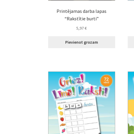
Printējamas darba lapas
“Rakstītie burti”
5,97
€
Pievienot grozam