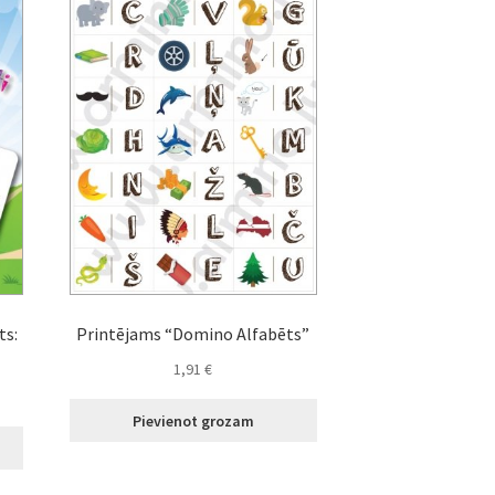
ts:
Printējams “Domino Alfabēts”
1,91
€
Pievienot grozam