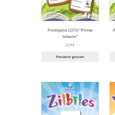
Printējams LOTO “Pirmie
P
teikumi”
2,19
€
Pievienot grozam