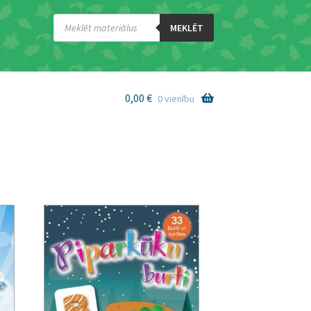
Products
search
MEKLĒT
0,00
€
0 vienību