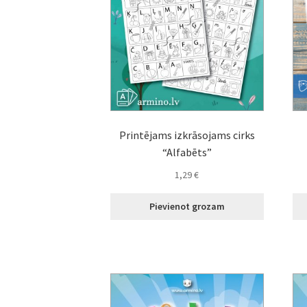
Printējams izkrāsojams cirks
“Alfabēts”
1,29
€
Pievienot grozam