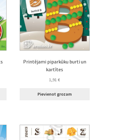
ts
Printējami piparkūku burti un
kartītes
1,91
€
Pievienot grozam