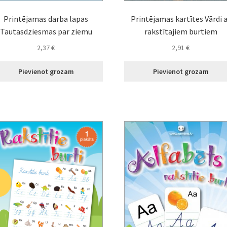
Printējamas darba lapas
Printējamas kartītes Vārdi 
Tautasdziesmas par ziemu
rakstītajiem burtiem
2,37
€
2,91
€
Pievienot grozam
Pievienot grozam