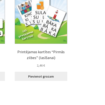
Printējamas kartītes “Pirmās
zilbes” (lasīšanai)
2,46
€
Pievienot grozam