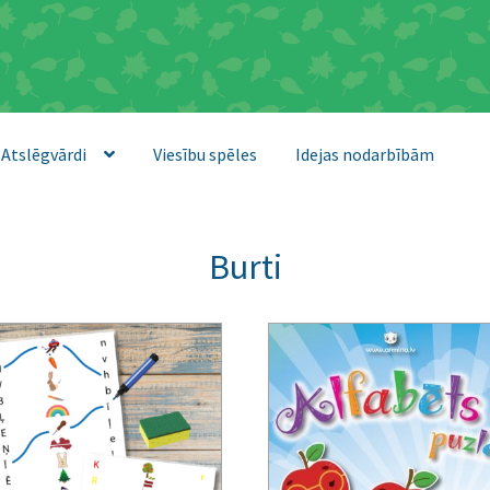
Atslēgvārdi
Viesību spēles
Idejas nodarbībām
Burti