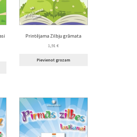
asi
Printējama Zilbju grāmata
1,91
€
Pievienot grozam