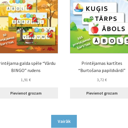
rintējama galda spēle “Vārdu
Printējamas kartītes
BINGO” rudens
“Burtošana papildvārdi”
1,91
€
3,72
€
Pievienot grozam
Pievienot grozam
Vairāk