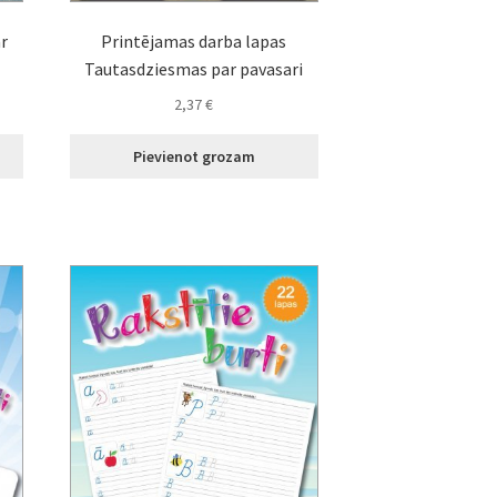
ar
Printējamas darba lapas
Tautasdziesmas par pavasari
2,37
€
Pievienot grozam