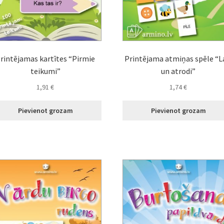
rintējamas kartītes “Pirmie
Printējama atmiņas spēle “L
teikumi”
un atrodi”
1,91
€
1,74
€
Pievienot grozam
Pievienot grozam