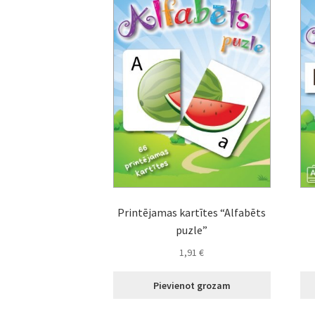
Printējamas kartītes “Alfabēts
puzle”
1,91
€
Pievienot grozam