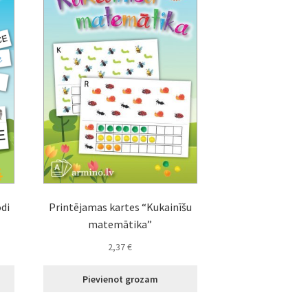
odi
Printējamas kartes “Kukainīšu
matemātika”
2,37
€
Pievienot grozam