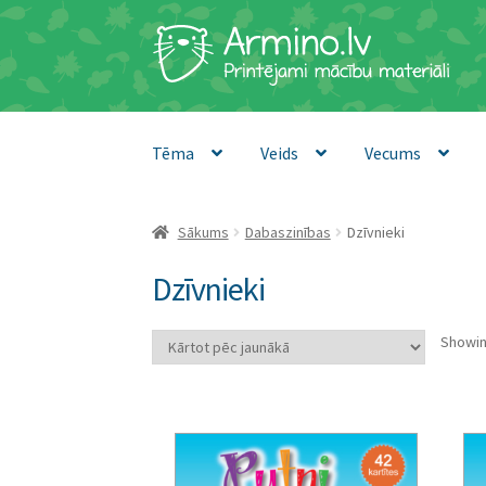
Skip
Skip
to
to
navigation
content
Tēma
Veids
Vecums
Sākums
Dabaszinības
Dzīvnieki
Dzīvnieki
Showin