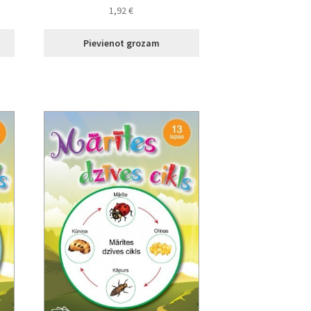
1,92
€
Pievienot grozam