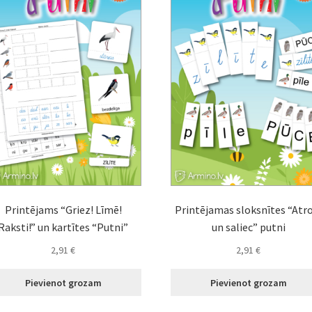
Printējams “Griez! Līmē!
Printējamas sloksnītes “Atr
Raksti!” un kartītes “Putni”
un saliec” putni
2,91
€
2,91
€
Pievienot grozam
Pievienot grozam