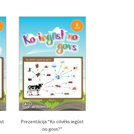
ūst
Prezentācija “Ko cilvēks iegūst
no govs?”