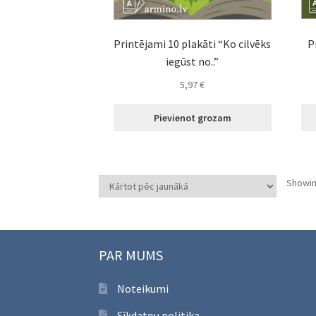
P
Printējami 10 plakāti “Ko cilvēks
iegūst no..”
5,97
€
Pievienot grozam
Showin
PAR MUMS
Noteikumi
Sīkdatņu politika