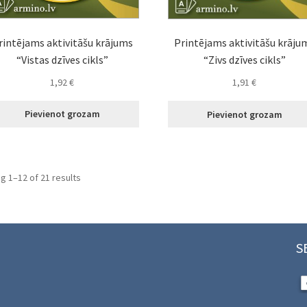
rintējams aktivitāšu krājums
Printējams aktivitāšu krāju
“Vistas dzīves cikls”
“Zivs dzīves cikls”
1,92
€
1,91
€
Pievienot grozam
Pievienot grozam
Sorted
g 1–12 of 21 results
by
latest
S