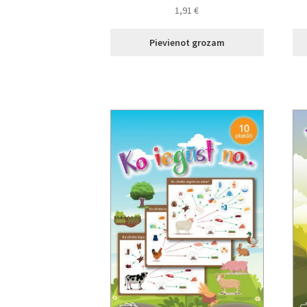
1,91
€
Pievienot grozam