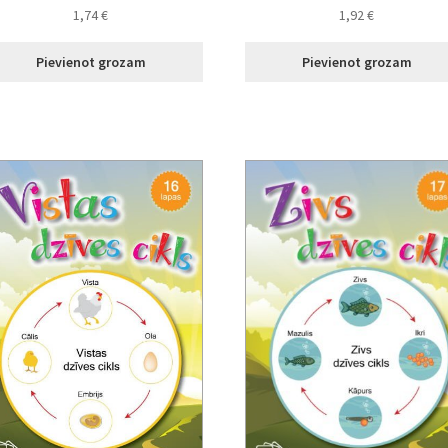
1,74
€
1,92
€
Pievienot grozam
Pievienot grozam