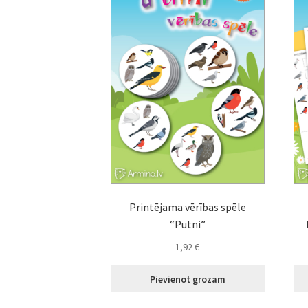
Printējama vērības spēle
“Putni”
1,92
€
Pievienot grozam