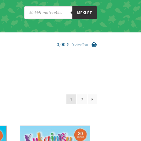
Products
search
MEKLĒT
0,00
€
0 vienību
1
2