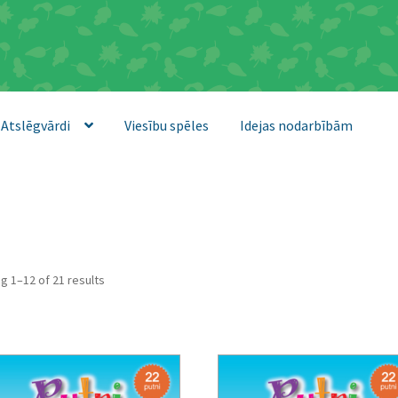
Atslēgvārdi
Viesību spēles
Idejas nodarbībām
Sorted
g 1–12 of 21 results
by
latest