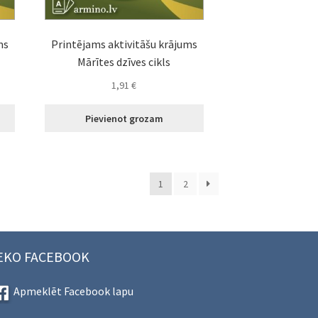
ms
Printējams aktivitāšu krājums
Mārītes dzīves cikls
1,91
€
Pievienot grozam
1
2
EKO FACEBOOK
Apmeklēt Facebook lapu