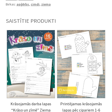
daudzums
Birkas:
apģērbs
,
cimdi
,
ziema
SAISTĪTIE PRODUKTI
Krāsojamās darba lapas
Printējamas krāsojamās
“Krāso un zīmē” Ziema
lapas pēc cipariem 1-6