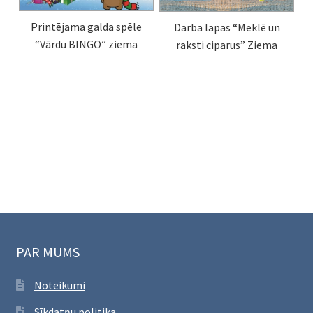
Printējama galda spēle
Darba lapas “Meklē un
“Vārdu BINGO” ziema
raksti ciparus” Ziema
PAR MUMS
Noteikumi
Sīkdatņu politika