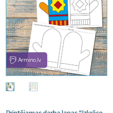
Printējamas darba lapas “Izkrāso