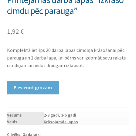
cimdu pēc parauga”
1,92
€
Komplektā ietilps 20 darba lapas cimdiņa krāsošanai pēc
parauga un 1 darba lapa, lai bērns var izdomāt savu rakstu
cimdiņam un iedot draugam izkrāsot.
Printējamas
Pievienot grozam
darba
lapas
“Izkrāso
cimdu
Vecums
2-3 gadi
,
3-5 gadi
Veids
Krāsojamās lapas
pēc
parauga”
Cilvēks
,
Gadalaiki