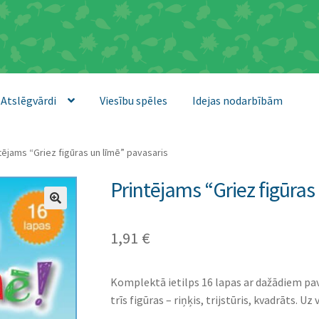
Atslēgvārdi
Viesību spēles
Idejas nodarbībām
tējams “Griez figūras un līmē” pavasaris
Printējams “Griez figūras
1,91
€
Komplektā ietilps 16 lapas ar dažādiem pav
trīs figūras – riņķis, trijstūris, kvadrāts. Uz