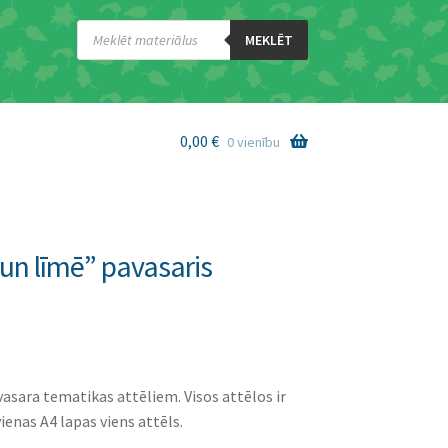
Products
search
MEKLĒT
0,00
€
0 vienību
 un līmē” pavasaris
asara tematikas attēliem. Visos attēlos ir
 vienas A4 lapas viens attēls.