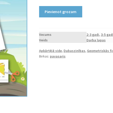
Printējams
Pievienot grozam
"Griez
figūras
un
līmē"
Vecums
2-3 gadi
,
3-5 gad
Veids
Darba lapas
pavasaris
daudzums
Apkārtējā vide
,
Dabaszinības
,
Geometriskās fi
Birkas:
pavasaris