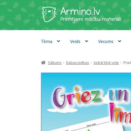
Skip
Skip
to
to
navigation
content
Tēma
Veids
Vecums
Sākums
Dabaszinības
Apkārtējā vide
Prin