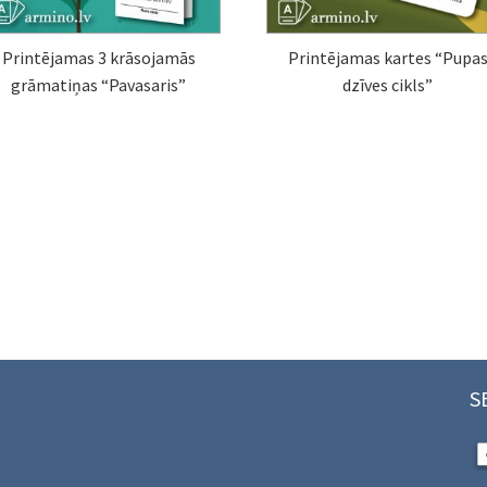
Printējamas 3 krāsojamās
Printējamas kartes “Pupa
grāmatiņas “Pavasaris”
dzīves cikls”
S