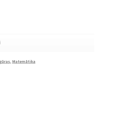
i
gūras
,
Matemātika