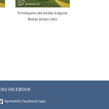
s
Printējams aktivitāšu krājums
Mušas dzīves cikls
EKO FACEBOOK
Apmeklēt Facebook lapu