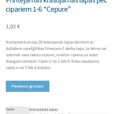
cipariem 1-6 “Cepure”
1,92
€
Komplektā ietilps 20 krāsojamās lapas bērniem ar
dažādiem sarežģītības līmeņiem 1 darba lapa, lai bērns var
izdomāt savu rakstu cepurei, izvietot ciparus un iedot
draugam izkrāsot. Cipari ir no 1 līdz 6. Krāsu daudzums
lapās ir no 3 līdz 6 krāsām.
Printējamas
Pievienot grozam
krāsojamās
lapas
pēc
cipariem
Veids
Krāsojamās lapas