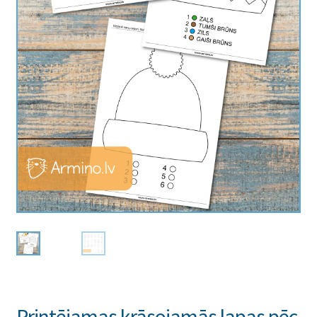
Printējamas krāsojamās lapas pēc