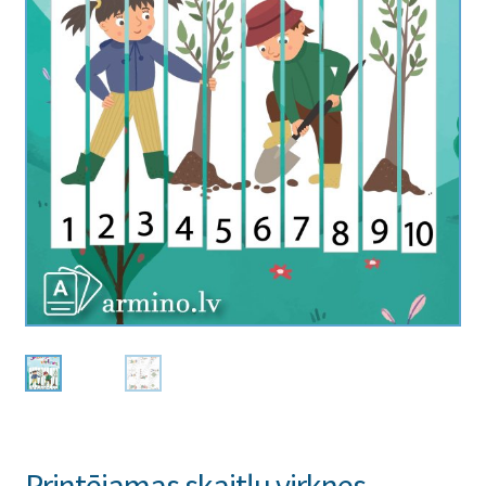
Printējamas skaitļu virknes