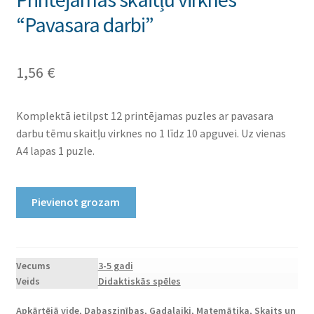
“Pavasara darbi”
1,56
€
Komplektā ietilpst 12 printējamas puzles ar pavasara
darbu tēmu skaitļu virknes no 1 līdz 10 apguvei. Uz vienas
A4 lapas 1 puzle.
Printējamas
Pievienot grozam
skaitļu
virknes
"Pavasara
darbi"
Vecums
3-5 gadi
Veids
Didaktiskās spēles
daudzums
Apkārtējā vide
,
Dabaszinības
,
Gadalaiki
,
Matemātika
,
Skaits un