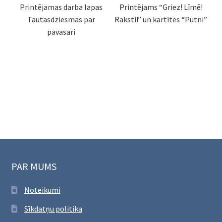
Printējamas darba lapas
Printējams “Griez! Līmē!
Tautasdziesmas par
Raksti!” un kartītes “Putni”
pavasari
PAR MUMS
Noteikumi
Sīkdatņu politika