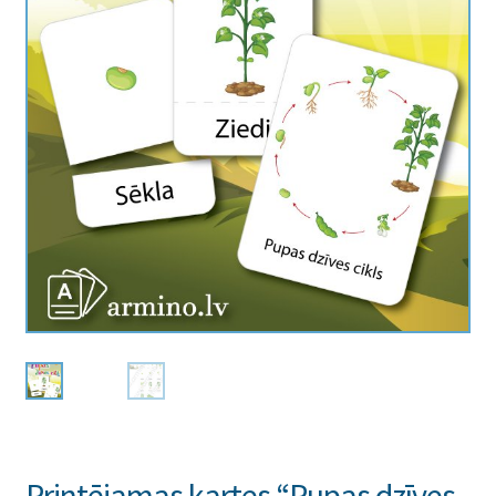
Printējamas kartes “Pupas dzīves