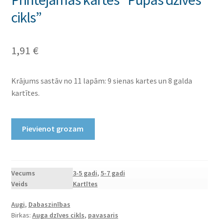
cikls”
1,91
€
Krājums sastāv no 11 lapām: 9 sienas kartes un 8 galda
kartītes.
Printējamas
Pievienot grozam
kartes
“Pupas
dzīves
cikls”
Vecums
3-5 gadi
,
5-7 gadi
Veids
Kartītes
daudzums
Augi
,
Dabaszinības
Birkas:
Auga dzīves cikls
,
pavasaris