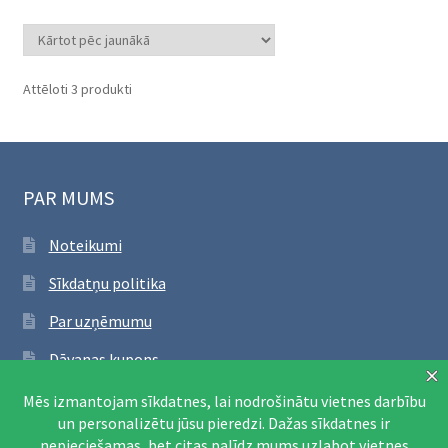
Sorted
Attēloti 3 produkti
by
latest
PAR MUMS
Noteikumi
Sīkdatņu politika
Par uzņēmumu
Dāvanas kupons
SEKO FACEBOOK