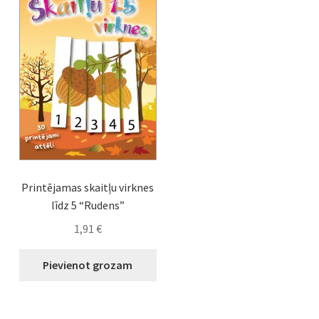
Printējamas skaitļu virknes
līdz 5 “Rudens”
1,91
€
Pievienot grozam