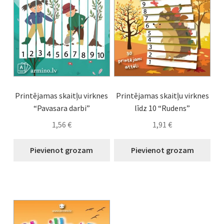
Printējamas skaitļu virknes
Printējamas skaitļu virknes
“Pavasara darbi”
līdz 10 “Rudens”
1,56
€
1,91
€
Pievienot grozam
Pievienot grozam