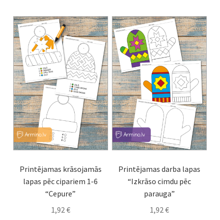
Printējamas krāsojamās
Printējamas darba lapas
lapas pēc cipariem 1-6
“Izkrāso cimdu pēc
“Cepure”
parauga”
1,92
€
1,92
€