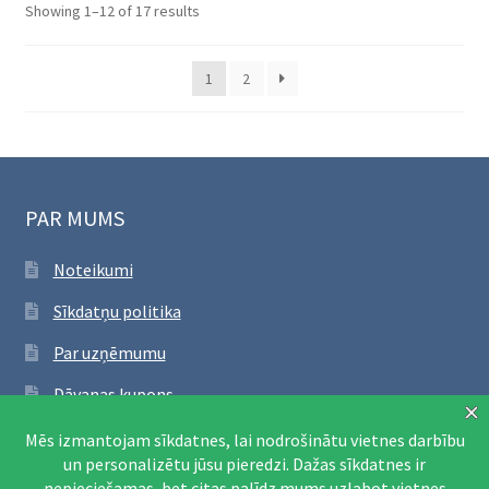
Sorted
Showing 1–12 of 17 results
by
latest
1
2
PAR MUMS
Noteikumi
Sīkdatņu politika
Par uzņēmumu
Dāvanas kupons
SEKO FACEBOOK