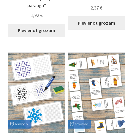
parauga”
2,37
€
1,92
€
Pievienot grozam
Pievienot grozam