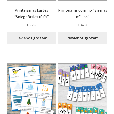
Printējamas kartes
Printējams domino “Ziemas
“Sniegpārslas rūtīs”
mīklas”
1,92
€
1,47
€
Pievienot grozam
Pievienot grozam