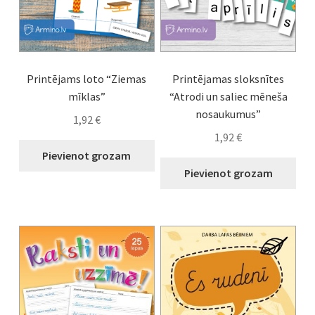
Printējams loto “Ziemas
Printējamas sloksnītes
mīklas”
“Atrodi un saliec mēneša
nosaukumus”
1,92
€
1,92
€
Pievienot grozam
Pievienot grozam