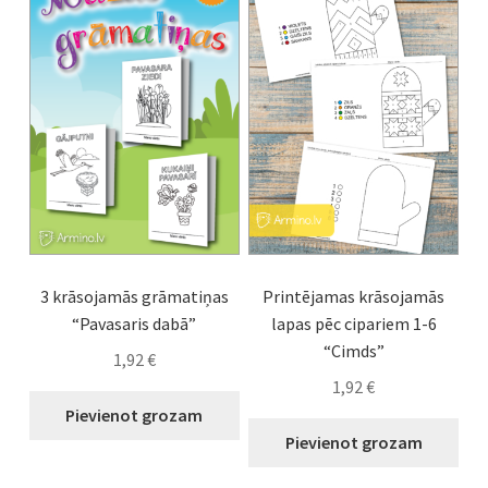
3 krāsojamās grāmatiņas
Printējamas krāsojamās
“Pavasaris dabā”
lapas pēc cipariem 1-6
“Cimds”
1,92
€
1,92
€
Pievienot grozam
Pievienot grozam