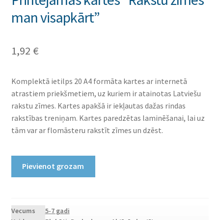
man visapkārt”
1,92
€
Komplektā ietilps 20 A4 formāta kartes ar internetā
atrastiem priekšmetiem, uz kuriem ir atainotas Latviešu
rakstu zīmes. Kartes apakšā ir iekļautas dažas rindas
rakstības treniņam. Kartes paredzētas laminēšanai, lai uz
tām var ar flomāsteru rakstīt zīmes un dzēst.
Printējamas
Pievienot grozam
kartes
"Rakstu
zīmes
man
Vecums
5-7 gadi