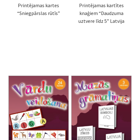
Printējamas kartes
Printējamas kartītes
“Sniegpārslas rūtīs”
knaģiem “Daudzuma
uztvere līdz 5” Latvija