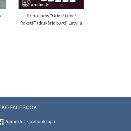
u
Printējams “Griez! Līmē!
Raksti!” (drukātie burti) Latvija
EKO FACEBOOK
Apmeklēt Facebook lapu