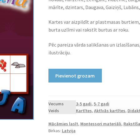
mārīte, dzintars, Daugava, Gaiziņš, Lubāns,
Kartes var aizpildīt ar plastmasas burtiem,
burta uzlīmi vai rakstīt burtus ar roku.
Pēc pareiza vārda salikšanas un izlasīšanas
ilustrāciju.
Printējamas
Pievienot grozam
kartes
"Vārdu
veidošana
"Latvija""
Vecums
3-5 gadi
,
5-7 gadi
Veids
Kartītes
,
Aktīvās kartītes
,
Didakt
daudzums
Mācāmies lasīt
,
Montessori materiāli
,
Rakstīš
Birkas:
Latvija