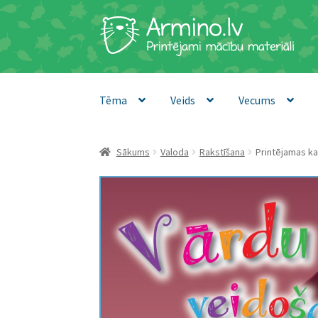
Skip
Skip
to
to
navigation
content
Tēma
Veids
Vecums
Sākums
Valoda
Rakstīšana
Printējamas ka