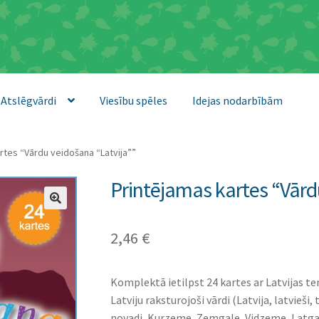
Atslēgvārdi
Viesību spēles
Idejas nodarbībām
rtes “Vārdu veidošana “Latvija””
Printējamas kartes “Vārd
2,46
€
Komplektā ietilpst 24 kartes ar Latvijas tem
Latviju raksturojoši vārdi (Latvija, latvieši,
novadi, Kurzeme, Zemgale, Vidzeme, Latgale