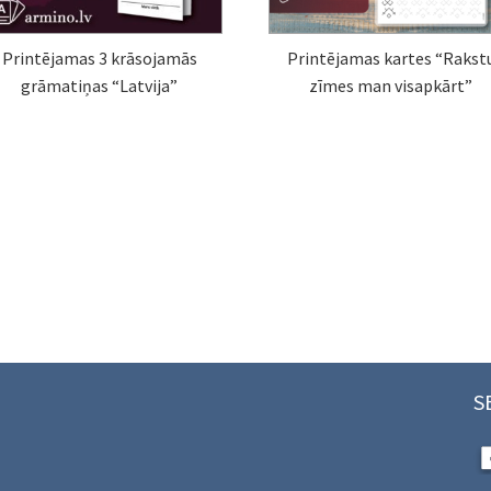
Printējamas 3 krāsojamās
Printējamas kartes “Rakst
grāmatiņas “Latvija”
zīmes man visapkārt”
S