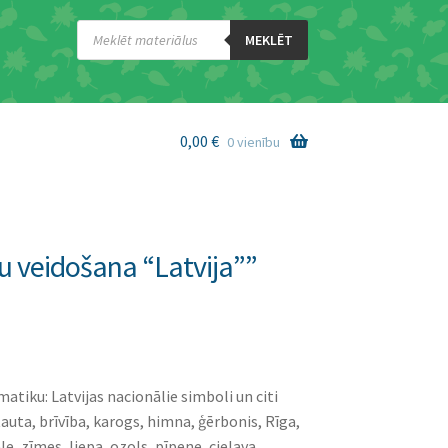
Products
search
MEKLĒT
0,00
€
0 vienību
u veidošana “Latvija””
atiku: Latvijas nacionālie simboli un citi
 tauta, brīvība, karogs, himna, ģērbonis, Rīga,
, zīmes, liepa, ozols, pīpene, cielava,