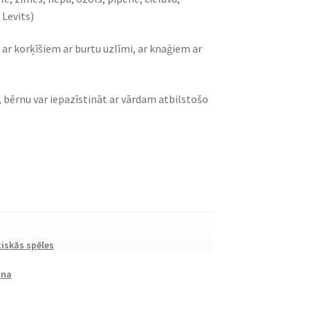
 Levits)
 ar korķīšiem ar burtu uzlīmi, ar knaģiem ar
, bērnu var iepazīstināt ar vārdam atbilstošo
iskās spēles
ana