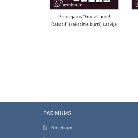
Printējams “Griez! Līmē!
Raksti!” (rakstītie burti) Latvija
PAR MUMS
Noteikumi