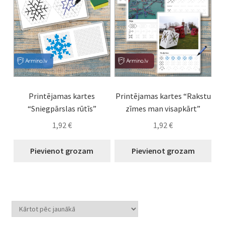
Printējamas kartes
Printējamas kartes “Rakstu
“Sniegpārslas rūtīs”
zīmes man visapkārt”
1,92
€
1,92
€
Pievienot grozam
Pievienot grozam