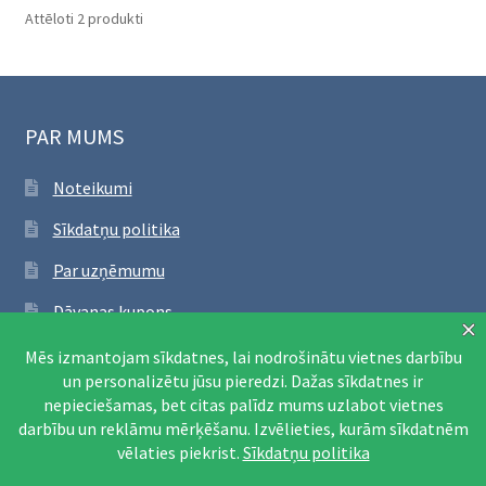
Sorted
Attēloti 2 produkti
by
latest
PAR MUMS
Noteikumi
Sīkdatņu politika
Par uzņēmumu
Dāvanas kupons
SEKO FACEBOOK
Apmeklēt Facebook lapu