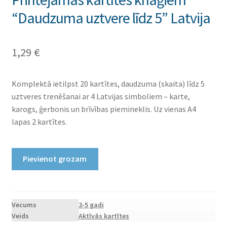
“Daudzuma uztvere līdz 5” Latvija
1,29
€
Komplektā ietilpst 20 kartītes, daudzuma (skaita) līdz 5
uztveres trenēšanai ar 4 Latvijas simboliem – karte,
karogs, ģerbonis un brīvības piemineklis. Uz vienas A4
lapas 2 kartītes.
Printējamas
Pievienot grozam
kartītes
knaģiem
“Daudzuma
uztvere
Vecums
3-5 gadi
Veids
Aktīvās kartītes
līdz