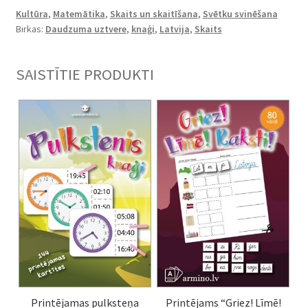
5”
Kultūra
,
Matemātika
,
Skaits un skaitīšana
,
Svētku svinēšana
Latvija
Birkas:
Daudzuma uztvere
,
knaģi
,
Latvija
,
Skaits
daudzums
SAISTĪTIE PRODUKTI
Printējamas pulksteņa
Printējams “Griez! Līmē!