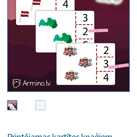
Printējamas kartītes knaģiem