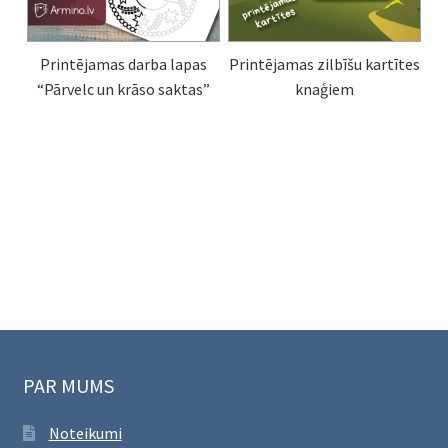
Printējamas darba lapas
Printējamas zilbīšu kartītes
“Pārvelc un krāso saktas”
knaģiem
PAR MUMS
Noteikumi