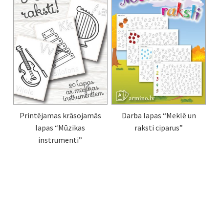
Printējamas krāsojamās
Darba lapas “Meklē un
lapas “Mūzikas
raksti ciparus”
instrumenti”