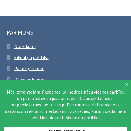
PAR MUMS
Noteikumi
Sīkdatņu politika
Par uzņēmumu
Dāvanas kupons
SEKO FACEBOOK
Apmeklēt Facebook lapu
© Printējami mācību materiāli