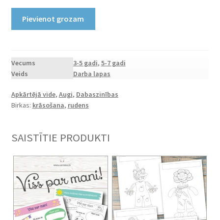
Printējamas
Pievienot grozam
mandalas
"Rudens"
daudzums
Vecums
3-5 gadi
,
5-7 gadi
Veids
Darba lapas
Apkārtējā vide
,
Augi
,
Dabaszinības
Birkas:
krāsošana
,
rudens
SAISTĪTIE PRODUKTI