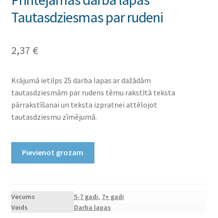
Tautasdziesmas par rudeni
2,37
€
Krājumā ietilps 25 darba lapas ar dažādām
tautasdziesmām par rudens tēmu rakstītā teksta
pārrakstīšanai un teksta izpratnei attēlojot
tautasdziesmu zīmējumā.
Printējamas
Pievienot grozam
darba
lapas
Tautasdziesmas
par
Vecums
5-7 gadi
,
7+ gadi
Veids
Darba lapas
rudeni