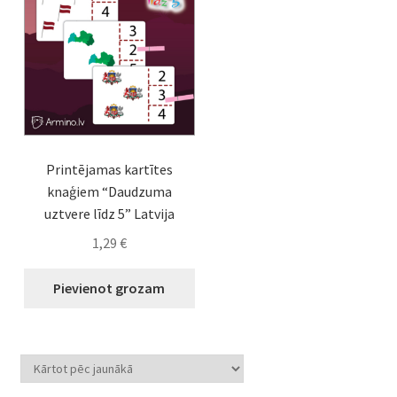
Printējamas kartītes
knaģiem “Daudzuma
uztvere līdz 5” Latvija
1,29
€
Pievienot grozam