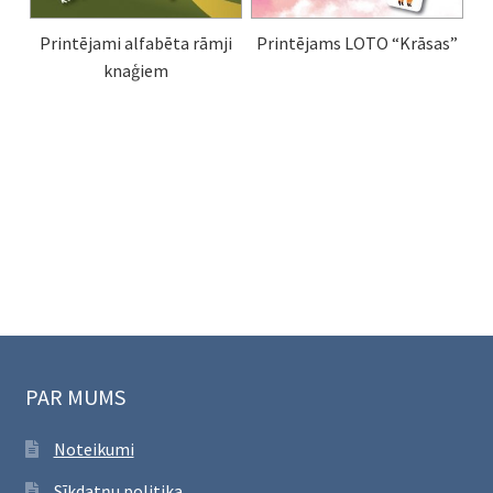
Printējami alfabēta rāmji
Printējams LOTO “Krāsas”
knaģiem
PAR MUMS
Noteikumi
Sīkdatņu politika