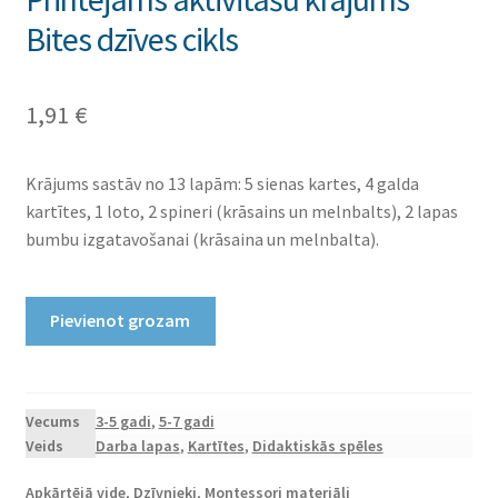
Bites dzīves cikls
1,91
€
Krājums sastāv no 13 lapām: 5 sienas kartes, 4 galda
kartītes, 1 loto, 2 spineri (krāsains un melnbalts), 2 lapas
bumbu izgatavošanai (krāsaina un melnbalta).
Printējams
Pievienot grozam
aktivitāšu
krājums
Bites
dzīves
Vecums
3-5 gadi
,
5-7 gadi
Veids
Darba lapas
,
Kartītes
,
Didaktiskās spēles
cikls
daudzums
Apkārtējā vide
,
Dzīvnieki
,
Montessori materiāli