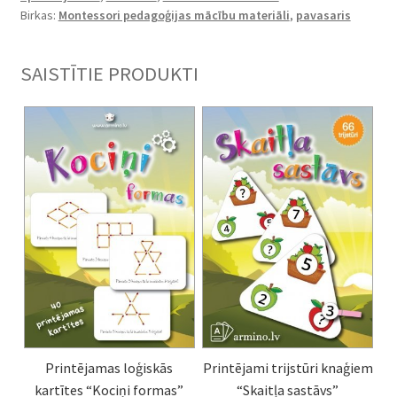
Birkas:
Montessori pedagoģijas mācību materiāli
,
pavasaris
SAISTĪTIE PRODUKTI
Printējamas loģiskās
Printējami trijstūri knaģiem
kartītes “Kociņi formas”
“Skaitļa sastāvs”