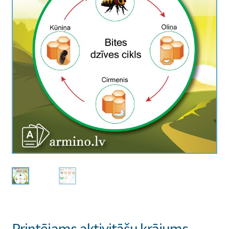
Printējams aktivitāšu krājums