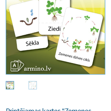
Printējamas kartes “Zemenes