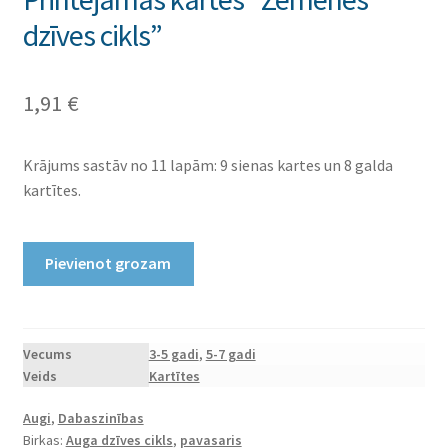
dzīves cikls”
1,91
€
Krājums sastāv no 11 lapām: 9 sienas kartes un 8 galda
kartītes.
Printējamas
Pievienot grozam
kartes
“Zemenes
dzīves
cikls”
Vecums
3-5 gadi
,
5-7 gadi
Veids
Kartītes
daudzums
Augi
,
Dabaszinības
Birkas:
Auga dzīves cikls
,
pavasaris