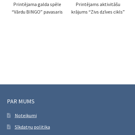
Printējama galda spēle
Printējams aktivitāšu
“Vārdu BINGO” pavasaris
krājums “Zivs dzīves cikls”
PAR MUMS
Noteikumi
Sīkdatņu politika