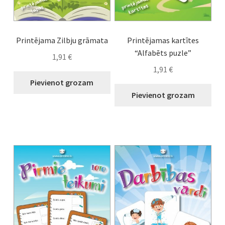
Printējama Zilbju grāmata
Printējamas kartītes
“Alfabēts puzle”
1,91
€
1,91
€
Pievienot grozam
Pievienot grozam