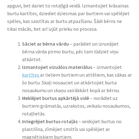
apguvi, bet dariet to rotaļīgā veidā. Izmantojiet krāsainas
burtu kartītes, dziediet dziesmas par burtiem vai spēlējiet
spēles, kas saistītas ar burtu atpazīšanu. Šādi bērns ne
tikai mācās, bet arī izjūt prieku no procesa.
Sāciet ar bērna vārdu
– parādiet un izrunājiet
bērna vārda pirmo burtu, pēc tam lūdziet viņu
atkārtot.
Izmantojiet vizuālos materiālus
– izmantojiet
kartītes
ar lieliem burtiem un attēliem, kas sākas ar
šo burtu. Skaļi nosauciet un atkārtojiet burta
nosaukumu un skaņu vairākkārt kopā ar bērnu.
Meklējiet burtus apkārtējā vidē
– norādiet uz
burtiem grāmatās, uzrakstos, veikalu nosaukumos,
rotaļlietās.
Integrējiet burtus rotaļās
– veidojiet burtus no
plastilīna, zīmējiet smiltīs vai spēlējiet ar
magnētiskiem burtiem.