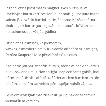
Iegādājieties plastmasas magnētiskos burtiņus, vai
izveidojiet burtu kartītes. Ierīkojiet maisiņu, no kura katru
vakaru jāizlozē 10 burtiņi un tie jānosauc. Kopā ar bērnu
skaitiet, cik burtus jau apguvāt un nosaucāt brīvi un kuru
nosaukumus bija vēl jāatgādina.
Dziediet dziesmiņas, kā piemēram,
www.dziesmasberniem.lv izveidotās alfabēta dziesmiņas,
Renāra Kaupera “Joka pēc alfabēts” un citas.
Kad bērns jau pazīst dažus burtus, sāciet veidot vienkāršus
zilbju savienojumus. Nav obligāti nepieciešams gaidīt, kad
bērns iemācās visu alfabētu. Sāciet ar tiem burtiem un tām
zilbēm, ar kurām var veidot pēc iespējas vairāk vārdus.
Bērniem ir vieglāk mācīties lasīt, ja viņi sāk ar zilbēm un
vienkāršiem vārdiem: