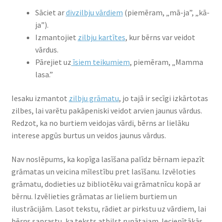
Sāciet ar
divzilbju vārdiem
(piemēram, „mā-ja”, „kā-
ja”).
Izmantojiet
zilbju kartītes
, kur bērns var veidot
vārdus.
Pārejiet uz
īsiem teikumiem
, piemēram, „Mamma
lasa.”
Iesaku izmantot
zilbju grāmatu
, jo tajā ir secīgi izkārtotas
zilbes, lai varētu pakāpeniski veidot arvien jaunus vārdus.
Redzot, ka no burtiem veidojas vārdi, bērns ar lielāku
interese apgūs burtus un veidos jaunus vārdus.
Nav noslēpums, ka kopīga lasīšana palīdz bērnam iepazīt
grāmatas un veicina mīlestību pret lasīšanu. Izvēloties
grāmatu, dodieties uz bibliotēku vai grāmatnīcu kopā ar
bērnu. Izvēlieties grāmatas ar lieliem burtiem un
ilustrācijām. Lasot tekstu, rādiet ar pirkstu uz vārdiem, lai
bērns saprastu, ka teksts atbilst runātajam. Iecienītākās