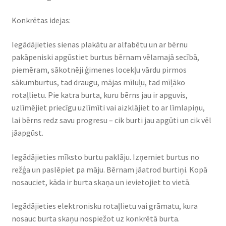
Konkrētas idejas:
Iegādājieties sienas plakātu ar alfabētu un ar bērnu
pakāpeniski apgūstiet burtus bērnam vēlamajā secībā,
piemēram, sākotnēji ģimenes locekļu vārdu pirmos
sākumburtus, tad draugu, mājas mīluļu, tad mīļāko
rotaļlietu. Pie katra burta, kuru bērns jau ir apguvis,
uzlīmējiet priecīgu uzlīmīti vai aizklājiet to ar līmlapiņu,
lai bērns redz savu progresu – cik burti jau apgūti un cik vēl
jāapgūst.
Iegādājieties mīksto burtu paklāju. Izņemiet burtus no
režģa un paslēpiet pa māju. Bērnam jāatrod burtiņi. Kopā
nosauciet, kāda ir burta skaņa un ievietojiet to vietā.
Iegādājieties elektronisku rotaļlietu vai grāmatu, kura
nosauc burta skaņu nospiežot uz konkrētā burta.