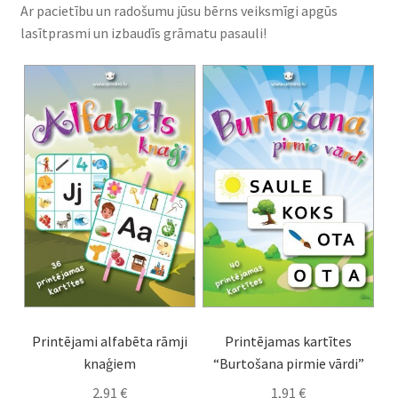
Ar pacietību un radošumu jūsu bērns veiksmīgi apgūs
lasītprasmi un izbaudīs grāmatu pasauli!
Printējami alfabēta rāmji
Printējamas kartītes
knaģiem
“Burtošana pirmie vārdi”
2,91
€
1,91
€