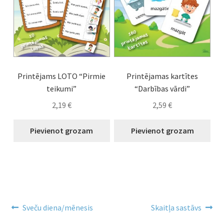
Printējams LOTO “Pirmie
Printējamas kartītes
teikumi”
“Darbības vārdi”
2,19
€
2,59
€
Pievienot grozam
Pievienot grozam
Ziņu
Previous
Next
Sveču diena/mēnesis
Skaitļa sastāvs
post:
post: