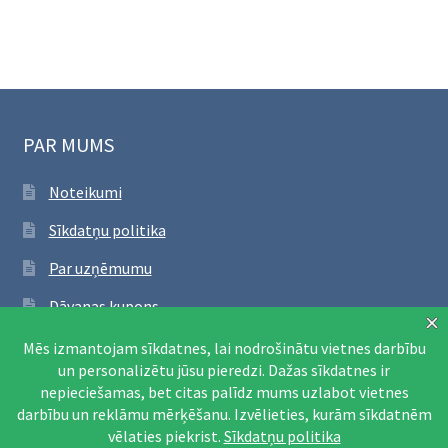
izvēlne
PAR MUMS
Noteikumi
Sīkdatņu politika
Par uzņēmumu
Dāvanas kupons
SEKO FACEBOOK
Apmeklēt Facebook lapu