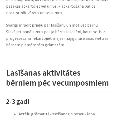
pasakas atkārtoiet vēl un vēl – atkārtošana palīdz
nostiprināt vārdus un teikumus.
Svarīgi ir radīt prieku par lasīšanu un motivēt bērnu.
Slavējiet panākumus pat ja bērns lasa lēni, katrs solis ir
progresēšana. Iekārtojiet mājās mājīgu lasīšanas vietu ar
bērnam piemērotām grāmatām.
Lasīšanas aktivitātes
bērniem pēc vecumposmiem
2-3 gadi
Attēlu grāmatu šķirstīšana un nosaukšana.