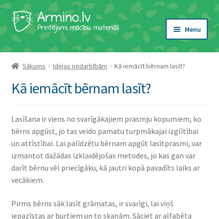
Skip
Skip
to
to
Menu
navigation
content
Expand
Tēma
child
Sākums
Idejas nodarbībām
Kā iemācīt bērnam lasīt?
menu
Expand
Veids
Kā iemācīt bērnam lasīt?
child
menu
Expand
Vecums
child
Lasīšana ir viens no svarīgākajiem prasmju kopumiem, ko
menu
Expand
Atslēgvārdi
bērns apgūst, jo tas veido pamatu turpmākajai izglītībai
child
un attīstībai. Lai palīdzētu bērnam apgūt lasītprasmi, var
menu
izmantot dažādas izklaidējošas metodes, jo kas gan var
Viesību spēles
darīt bērnu vēl priecīgāku, kā jautri kopā pavadīts laiks ar
vecākiem.
Idejas nodarbībām
Pirms bērns sāk lasīt grāmatas, ir svarīgi, lai viņš
iepazīstas ar burtiem un to skaņām. Sāciet ar alfabēta