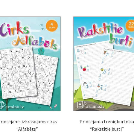
rintējams izkrāsojams cirks
Printējama treniņburtnīca
“Alfabēts”
“Rakstītie burti”