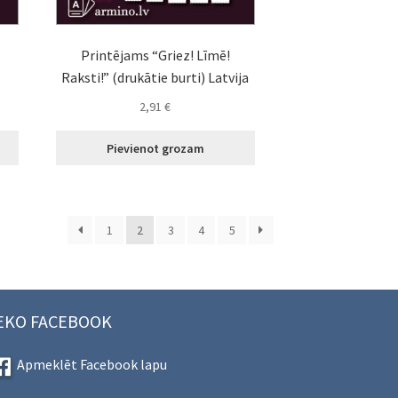
Printējams “Griez! Līmē!
Raksti!” (drukātie burti) Latvija
2,91
€
Pievienot grozam
1
2
3
4
5
EKO FACEBOOK
Apmeklēt Facebook lapu