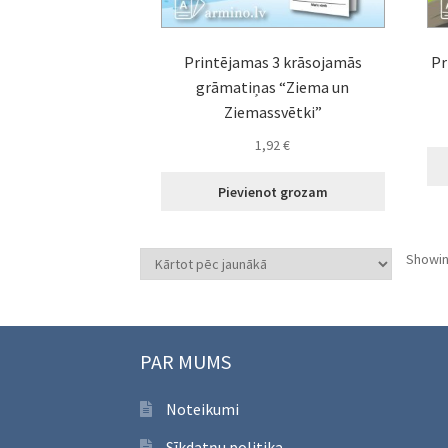
Printējamas 3 krāsojamās
Pr
grāmatiņas “Ziema un
Ziemassvētki”
1,92
€
Pievienot grozam
Showin
PAR MUMS
Noteikumi
Sīkdatņu politika