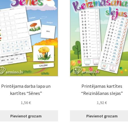
Printējama darba lapa un
Printējamas kartītes
kartītes “Sēnes”
“Reizināšanas slejas”
1,56
€
1,92
€
Pievienot grozam
Pievienot grozam