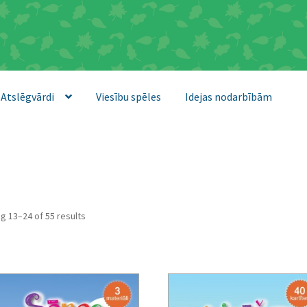
Atslēgvārdi
Viesību spēles
Idejas nodarbībām
Sorted
g 13–24 of 55 results
by
latest