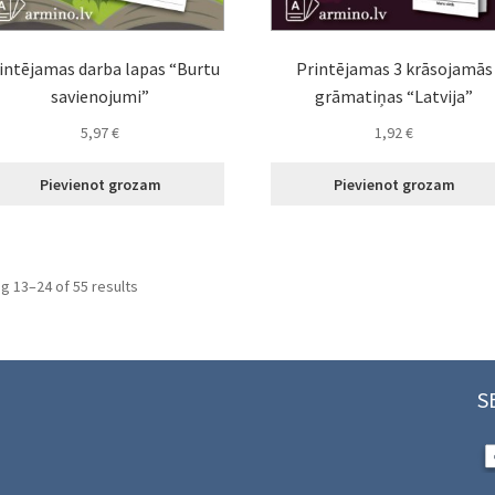
intējamas darba lapas “Burtu
Printējamas 3 krāsojamās
savienojumi”
grāmatiņas “Latvija”
5,97
€
1,92
€
Pievienot grozam
Pievienot grozam
Sorted
g 13–24 of 55 results
by
latest
S