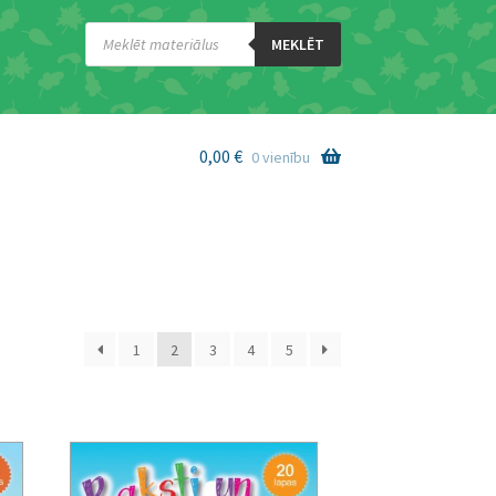
Products
search
MEKLĒT
0,00
€
0 vienību
1
2
3
4
5