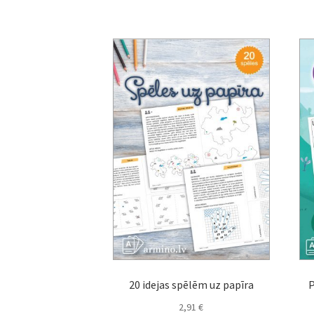
20 idejas spēlēm uz papīra
P
2,91
€