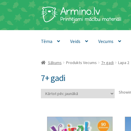
Skip
Skip
to
to
navigation
content
Tēma
Veids
Vecums
Sākums
Produkts Vecums
7+ gadi
Lapa 2
7+ gadi
Showin