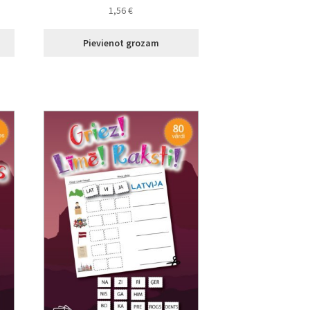
1,56
€
Pievienot grozam