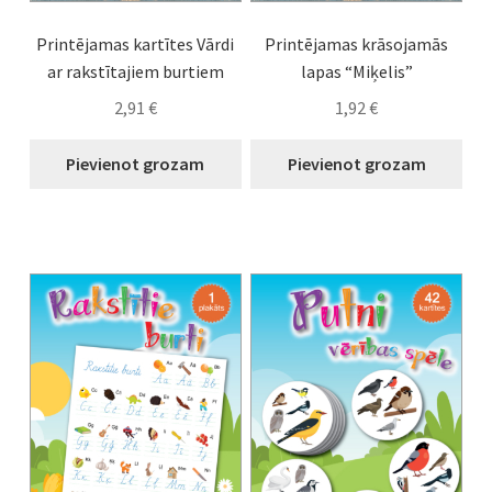
Printējamas kartītes Vārdi
Printējamas krāsojamās
ar rakstītajiem burtiem
lapas “Miķelis”
2,91
€
1,92
€
Pievienot grozam
Pievienot grozam