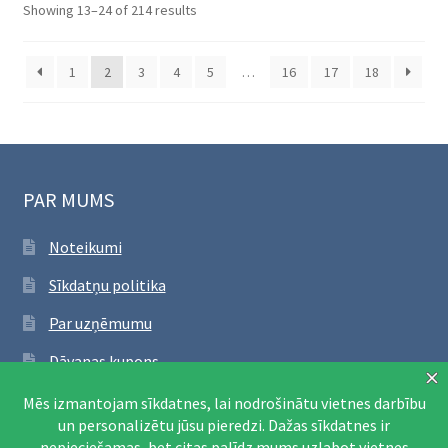
Sorted
Showing 13–24 of 214 results
by
latest
1
2
3
4
5
…
16
17
18
PAR MUMS
Noteikumi
Sīkdatņu politika
Par uzņēmumu
Dāvanas kupons
SEKO FACEBOOK