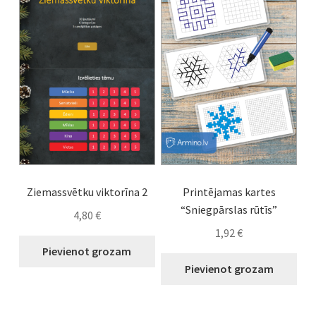
Ziemassvētku viktorīna 2
Printējamas kartes
“Sniegpārslas rūtīs”
4,80
€
1,92
€
Pievienot grozam
Pievienot grozam