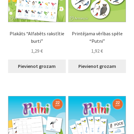
Plakāts “Alfabēts rakstītie
Printējama vērības spēle
burti”
“Putni”
1,29
€
1,92
€
Pievienot grozam
Pievienot grozam