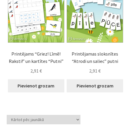
Printējams “Griez! Līmē!
Printējamas sloksnītes
Raksti!” un kartītes “Putni”
“Atrodi un saliec” putni
2,91
€
2,91
€
Pievienot grozam
Pievienot grozam