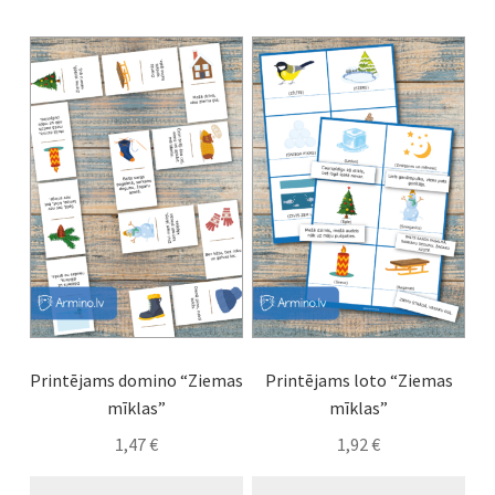
Printējams domino “Ziemas
Printējams loto “Ziemas
mīklas”
mīklas”
1,47
€
1,92
€