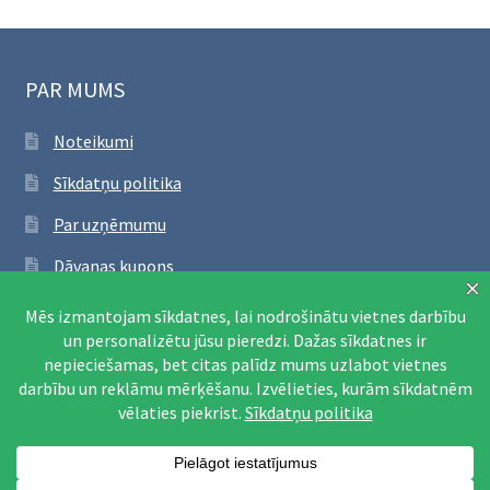
PAR MUMS
Noteikumi
Sīkdatņu politika
Par uzņēmumu
Dāvanas kupons
SEKO FACEBOOK
Apmeklēt Facebook lapu
© Printējami mācību materiāli