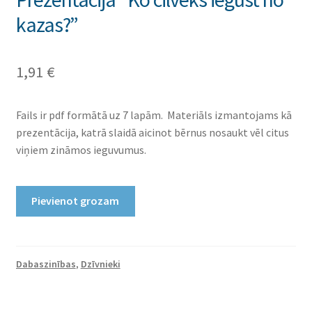
kazas?”
1,91
€
Fails ir pdf formātā uz 7 lapām. Materiāls izmantojams kā
prezentācija, katrā slaidā aicinot bērnus nosaukt vēl citus
viņiem zināmos ieguvumus.
Prezentācija
Pievienot grozam
“Ko
cilvēks
iegūst
no
Dabaszinības
,
Dzīvnieki
kazas?”
daudzums