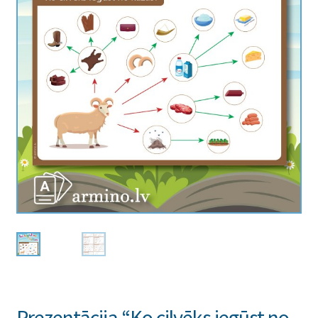
Prezentācija “Ko cilvēks iegūst no