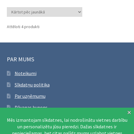
Sorted
Attēloti 4 produkti
by
latest
PAR MUMS
Noteikumi
Sīkdatņu politika
Par uzņēmumu
Dāvanas kupons
SEKO FACEBOOK