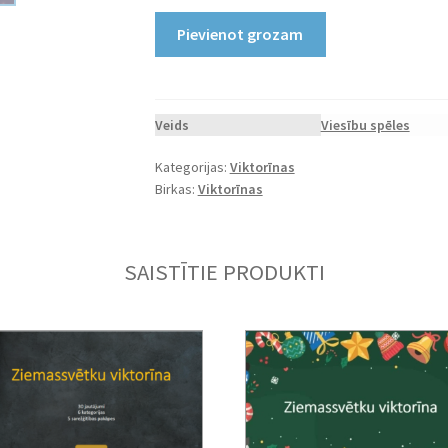
Viktorīna
Pievienot grozam
Jaunais
gads
daudzums
Veids
Viesību spēles
Kategorijas:
Viktorīnas
Birkas:
Viktorīnas
SAISTĪTIE PRODUKTI