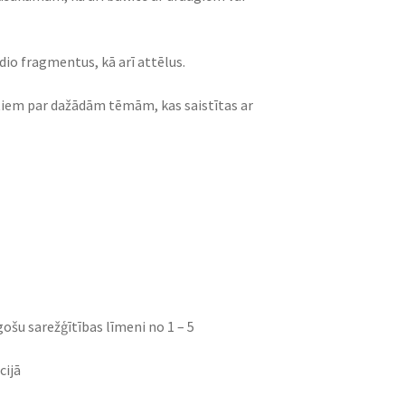
udio fragmentus, kā arī attēlus.
antiem par dažādām tēmām, kas saistītas ar
gošu sarežģītības līmeni no 1 – 5
cijā