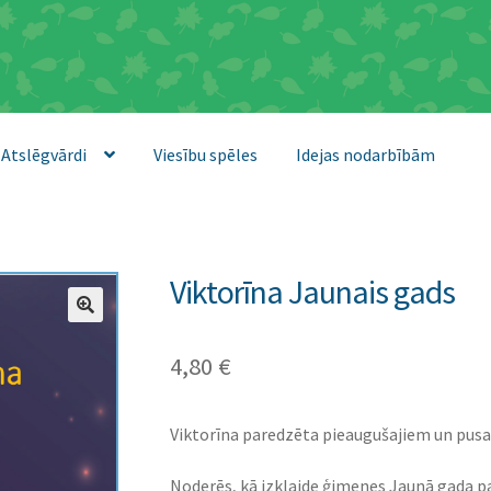
Atslēgvārdi
Viesību spēles
Idejas nodarbībām
Viktorīna Jaunais gads
4,80
€
Viktorīna paredzēta pieaugušajiem un pus
Noderēs, kā izklaide ģimenes Jaunā gada pa