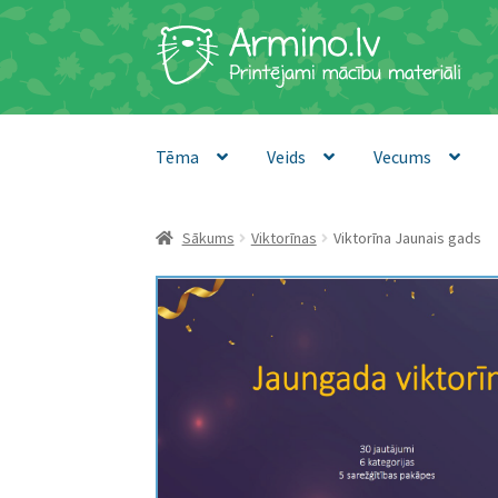
Skip
Skip
to
to
navigation
content
Tēma
Veids
Vecums
Sākums
Viktorīnas
Viktorīna Jaunais gads