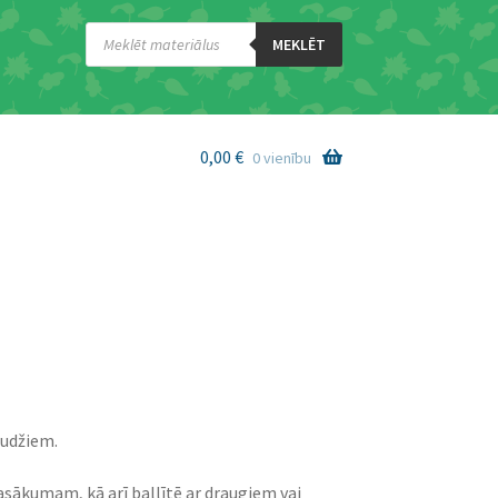
Products
search
MEKLĒT
0,00
€
0 vienību
audžiem.
sākumam, kā arī ballītē ar draugiem vai