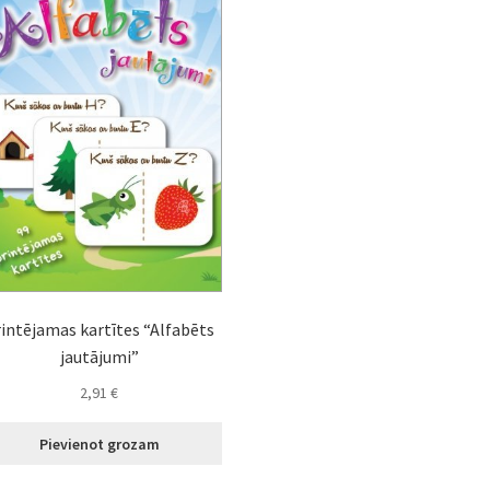
intējamas kartītes “Alfabēts
jautājumi”
2,91
€
Pievienot grozam