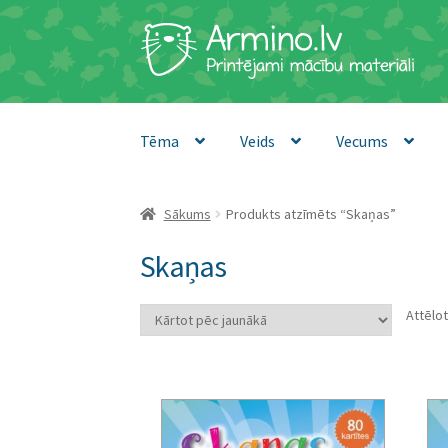
Skip
Skip
to
to
navigation
content
Tēma
Veids
Vecums
Sākums
Produkts atzīmēts “Skaņas”
Skaņas
Attēlot