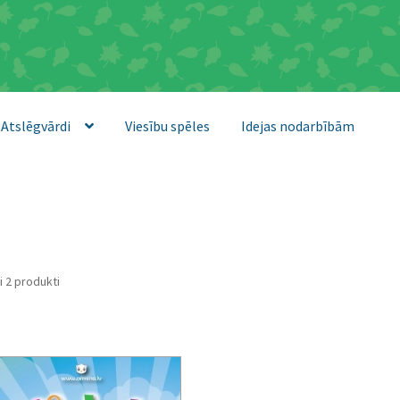
Atslēgvārdi
Viesību spēles
Idejas nodarbībām
Sorted
i 2 produkti
by
latest