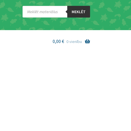
Products
search
MEKLĒT
0,00
€
0 vienību