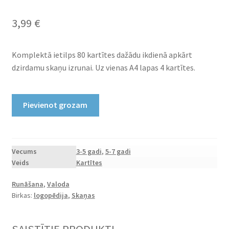
3,99
€
Komplektā ietilps 80 kartītes dažādu ikdienā apkārt
dzirdamu skaņu izrunai. Uz vienas A4 lapas 4 kartītes.
Skaņu
Pievienot grozam
kartītes
skaidrai
izrunai
daudzums
Vecums
3-5 gadi
,
5-7 gadi
Veids
Kartītes
Runāšana
,
Valoda
Birkas:
logopēdija
,
Skaņas
SAISTĪTIE PRODUKTI