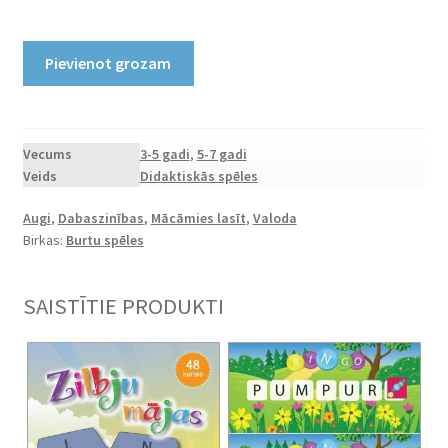
Printējama
Pievienot grozam
mācību
spēle
"Veido
vārdus"
Vecums
3-5 gadi
,
5-7 gadi
Veids
Didaktiskās spēles
puķes
daudzums
Augi
,
Dabaszinības
,
Mācāmies lasīt
,
Valoda
Birkas:
Burtu spēles
SAISTĪTIE PRODUKTI