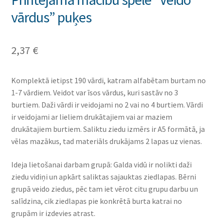
vārdus” puķes
2,37
€
Komplektā ietipst 190 vārdi, katram alfabētam burtam no
1-7 vārdiem. Veidot var īsos vārdus, kuri sastāv no 3
burtiem. Daži vārdi ir veidojami no 2 vai no 4 burtiem. Vārdi
ir veidojami ar lieliem drukātajiem vai ar maziem
drukātajiem burtiem. Saliktu ziedu izmērs ir A5 formātā, ja
vēlas mazākus, tad materiāls drukājams 2 lapas uz vienas.
Ideja lietošanai darbam grupā: Galda vidū ir nolikti daži
ziedu vidiņi un apkārt saliktas sajauktas ziedlapas. Bērni
grupā veido ziedus, pēc tam iet vērot citu grupu darbu un
salīdzina, cik ziedlapas pie konkrētā burta katrai no
grupām ir izdevies atrast.