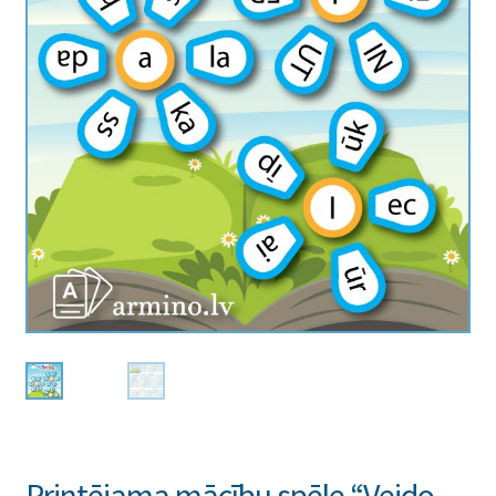
Printējama mācību spēle “Veido