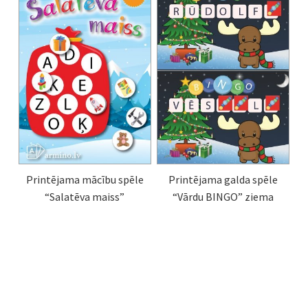
Printējama galda spēle
Printējama mācību spēle
“Vārdu BINGO” ziema
“Salatēva maiss”