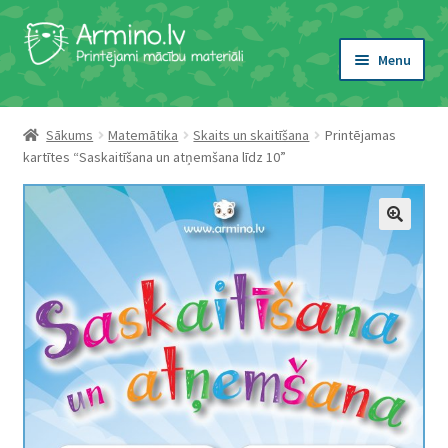
Skip
Skip
to
to
Menu
navigation
content
Expand
Tēma
child
Sākums
Matemātika
Skaits un skaitīšana
Printējamas
menu
Expand
kartītes “Saskaitīšana un atņemšana līdz 10”
Veids
child
menu
Expand
Vecums
child
menu
Expand
Atslēgvārdi
child
menu
Viesību spēles
Idejas nodarbībām