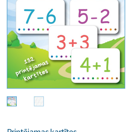
Printējamas kartītes