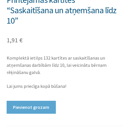
“Saskaitīšana un atņemšana līdz
10”
1,91
€
Komplektā ietilps 132 kartītes ar saskaitīšanas un
atņemšanas darbībām līdz 10, lai veicinātu bērnam
rēķināšanu galvā.
Lai jums priecīga kopā būšana!
Printējamas
Pievienot grozam
kartītes
"Saskaitīšana
un