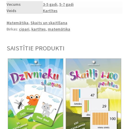
atņemšana
Vecums
3-5 gadi
,
5-7 gadi
Veids
Kartītes
līdz
10"
Matemātika
,
Skaits un skaitīšana
daudzums
Birkas:
cipari
,
kartītes
,
matemātika
SAISTĪTIE PRODUKTI