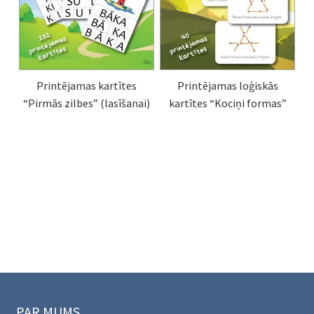
Printējamas kartītes
Printējamas loģiskās
“Pirmās zilbes” (lasīšanai)
kartītes “Kociņi formas”
PAR MUMS