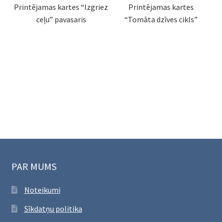
Printējamas kartes “Izgriez
Printējamas kartes
ceļu” pavasaris
“Tomāta dzīves cikls”
PAR MUMS
Noteikumi
Sīkdatņu politika