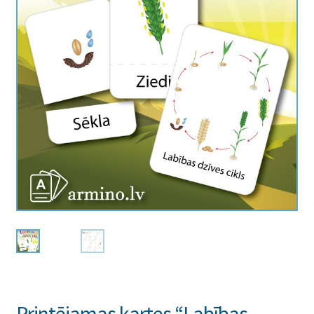
Printējamas kartes “Labības