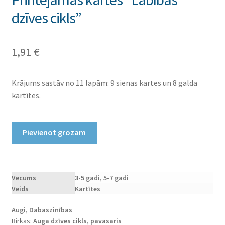
dzīves cikls”
1,91
€
Krājums sastāv no 11 lapām: 9 sienas kartes un 8 galda
kartītes.
Printējamas
Pievienot grozam
kartes
"Labības
dzīves
cikls"
Vecums
3-5 gadi
,
5-7 gadi
Veids
Kartītes
daudzums
Augi
,
Dabaszinības
Birkas:
Auga dzīves cikls
,
pavasaris