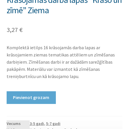
zīmē” Ziema
3,27
€
Komplektā ietilps 16 krāsojamās darba lapas ar
krāsojamiem ziemas tematikas attēliem un zīmēšanas
darbiņiem. Zīmēšanas darbi ir ar dažādām sarežģītības
pakāpēm. Materiālu var izmantot kā zīmēšanas
treniņburtnīcu un kā krāsojamo lapu.
Krāsojamās
Pievienot grozam
darba
lapas
"Krāso
un
Vecums
3-5 gadi
,
5-7 gadi