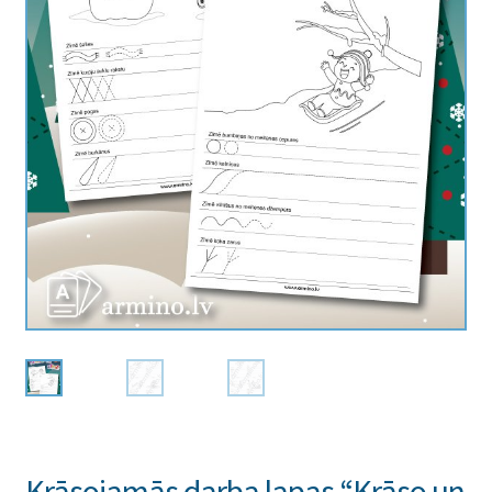
Krāsojamās darba lapas “Krāso un