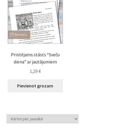
Printējams stāsts “Sveču
diena” ar jautājumiem
1,29
€
Pievienot grozam