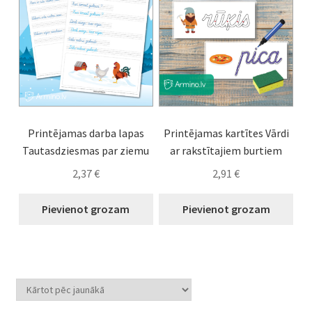
Printējamas darba lapas
Printējamas kartītes Vārdi
Tautasdziesmas par ziemu
ar rakstītajiem burtiem
2,37
€
2,91
€
Pievienot grozam
Pievienot grozam