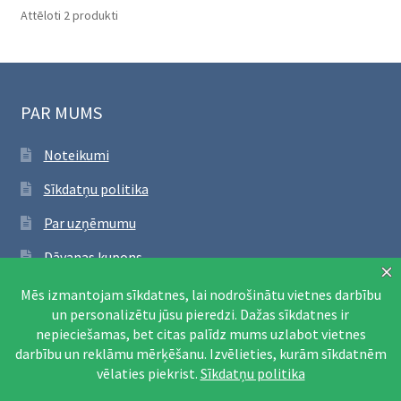
Sorted
Attēloti 2 produkti
by
latest
PAR MUMS
Noteikumi
Sīkdatņu politika
Par uzņēmumu
Dāvanas kupons
SEKO FACEBOOK
Apmeklēt Facebook lapu