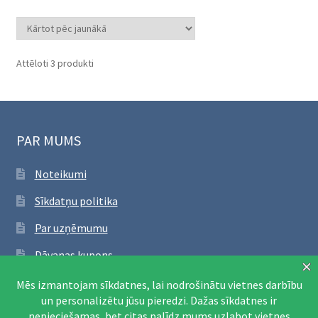
Sorted
Attēloti 3 produkti
by
latest
PAR MUMS
Noteikumi
Sīkdatņu politika
Par uzņēmumu
Dāvanas kupons
SEKO FACEBOOK