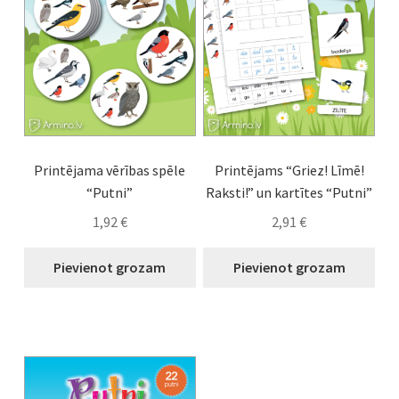
Printējama vērības spēle
Printējams “Griez! Līmē!
“Putni”
Raksti!” un kartītes “Putni”
1,92
€
2,91
€
Pievienot grozam
Pievienot grozam