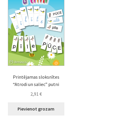
Printējamas sloksnītes
“Atrodi un saliec” putni
2,91
€
Pievienot grozam