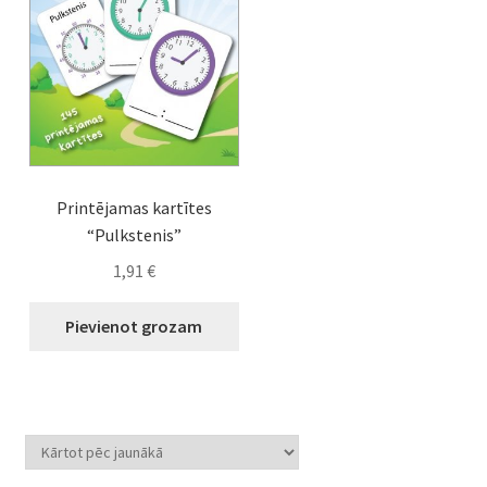
Printējamas kartītes
“Pulkstenis”
1,91
€
Pievienot grozam