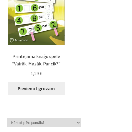
Printējama knaģu spēle
“Vairāk. Mazāk. Par cik?”
1,29
€
Pievienot grozam