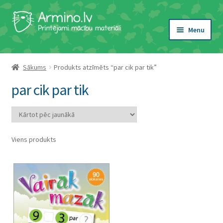
Skip
Skip
to
to
Menu
navigation
content
Expand
Tēma
child
Sākums
Produkts atzīmēts “par cik par tik”
menu
Expand
Veids
par cik par tik
child
menu
Expand
Vecums
child
menu
Expand
Atslēgvārdi
Viens produkts
child
menu
Viesību spēles
Idejas nodarbībām