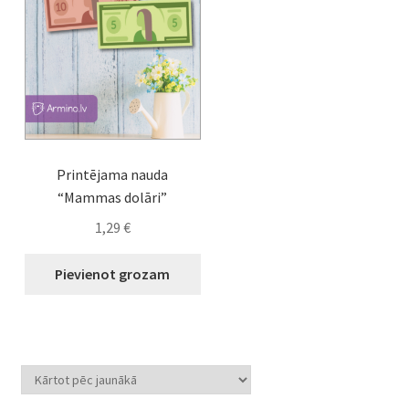
Printējama nauda
“Mammas dolāri”
1,29
€
Pievienot grozam