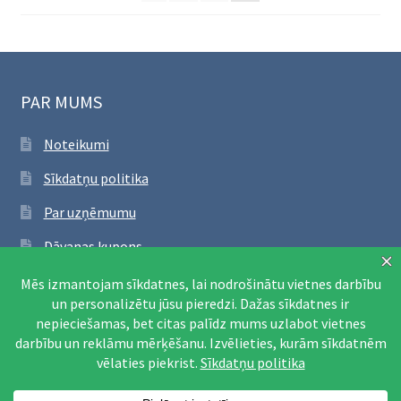
PAR MUMS
Noteikumi
Sīkdatņu politika
Par uzņēmumu
Dāvanas kupons
SEKO FACEBOOK
Apmeklēt Facebook lapu
© Printējami mācību materiāli