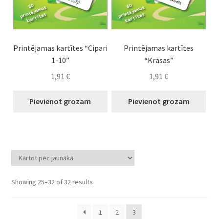
Printējamas kartītes “Cipari
Printējamas kartītes
1-10”
“Krāsas”
1,91
€
1,91
€
Pievienot grozam
Pievienot grozam
Sorted
Showing 25–32 of 32 results
by
latest
1
2
3