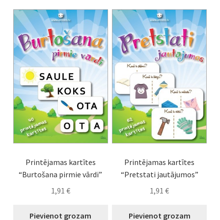
Burtu spēles
Cipari
Gadalaiki
Knaģi
Zilbes
Viesību spēles
Printējamas kartītes
Printējamas kartītes
Idejas nodarbībām
“Burtošana pirmie vārdi”
“Pretstati jautājumos”
1,91
€
1,91
€
Pievienot grozam
Pievienot grozam