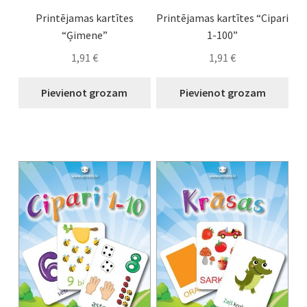
Printējamas kartītes
Printējamas kartītes “Cipari
“Ģimene”
1-100”
1,91
€
1,91
€
Pievienot grozam
Pievienot grozam