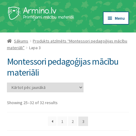
Skip
Skip
to
to
Menu
navigation
content
Expand
Tēma
child
Sākums
Produkts atzīmēts “Montessori pedagoģijas mācību
menu
Expand
materiāli”
Lapa 3
Veids
child
Montessori pedagoģijas mācību
menu
Expand
Vecums
materiāli
child
menu
Expand
Atslēgvārdi
child
menu
Alfabēts
Sorted
Showing 25–32 of 32 results
by
Montessori pedagoģijas mācību materiāli
latest
1
2
3
Burti