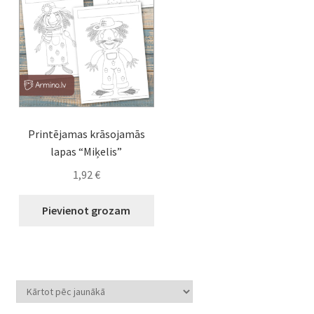
Printējamas krāsojamās
lapas “Miķelis”
1,92
€
Pievienot grozam