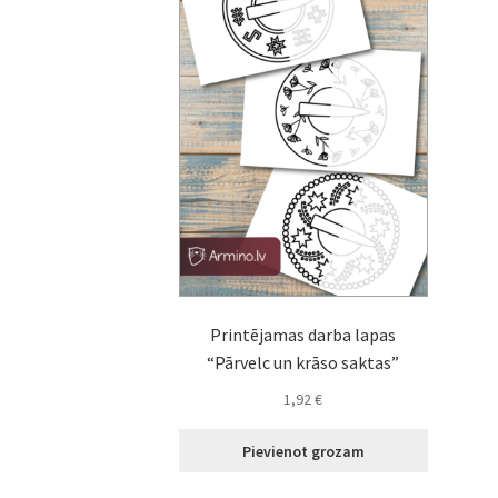
Printējamas darba lapas
“Pārvelc un krāso saktas”
1,92
€
Pievienot grozam