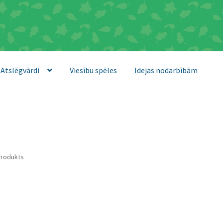
Atslēgvārdi
Viesību spēles
Idejas nodarbībām
produkts