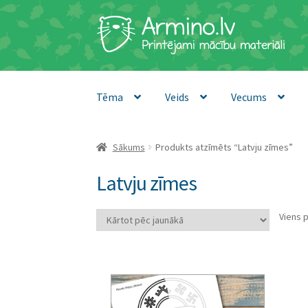
Skip
Skip
to
to
navigation
content
Tēma
Veids
Vecums
Sākums
Produkts atzīmēts “Latvju zīmes”
Latvju zīmes
Viens 