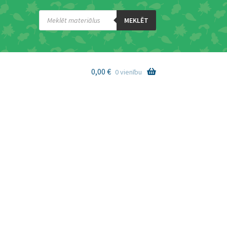
Products
search
MEKLĒT
0,00
€
0 vienību