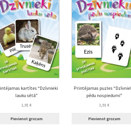
intējamas kartītes “Dzīvnieki
Printējamas puzles “Dzīvnie
lauku sētā”
pēdu nospiedumi”
1,91
€
1,91
€
Pievienot grozam
Pievienot grozam