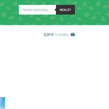
Products
search
MEKLĒT
0,00
€
0 vienību