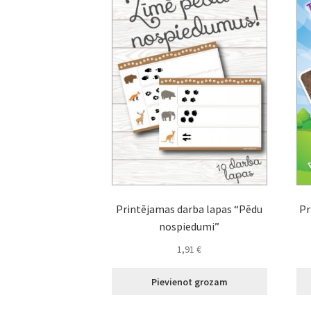
Printējamas darba lapas “Pēdu
Pr
nospiedumi”
1,91
€
Pievienot grozam