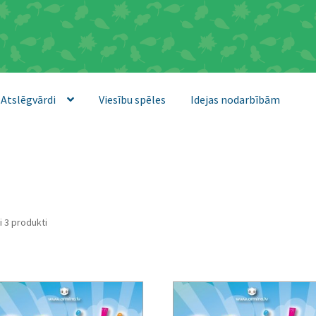
Atslēgvārdi
Viesību spēles
Idejas nodarbībām
Sorted
i 3 produkti
by
latest