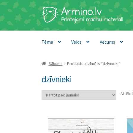
Skip
Skip
to
to
navigation
content
Tēma
Veids
Vecums
Sākums
Produkts atzīmēts “dzīvnieki”
dzīvnieki
Attēlot